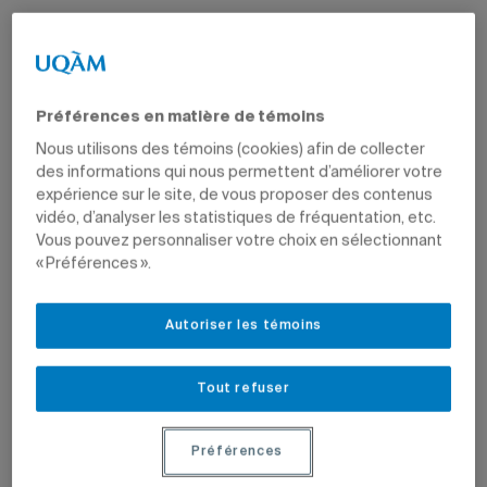
Préférences en matière de témoins
7 décembre 2020 à 15 h 12
Nous utilisons des témoins (cookies) afin de collecter
Mis à jour le 19 avril 2021 à 10 h 04
des informations qui nous permettent d’améliorer votre
expérience sur le site, de vous proposer des contenus
vidéo, d’analyser les statistiques de fréquentation, etc.
Vous pouvez personnaliser votre choix en sélectionnant
En vert et pour tous
Série
« Préférences ».
Projets de recherche, initiatives, débats: tous les articles qui
portent sur l’environnement.
Autoriser les témoins
Le nouveau partenariat entre l’Université de Liège
Tout refuser
et l’UQAM permettra le développement de la
recherche et de la formation en agriculture
urbaine. Sur la photo, on aperçoit le jardin sur le
Préférences
toit du Palais des congrès, un projet de l’AU/LAB.
Photo: Nathalie St-Pierre