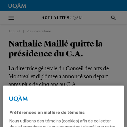
Accueil
|
Vie universitaire
Nathalie Maillé quitte la
présidence du C.A.
La directrice générale du Conseil des arts de
Montréal et diplômée a annoncé son départ
après plus de cinq ans au C.A.
VIE UNIVERSITAIRE
NOUVELLES INSTITUTIONNELLES
Préférences en matière de témoins
Nous utilisons des témoins (cookies) afin de collecter