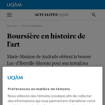
Accueil
|
Vie universitaire
Boursière en histoire de
l’art
Marie-Maxime de Andrade obtient la bourse
Luc-d’Iberville-Moreau pour son travail sur
l’univers visuel du grand magasin Eaton.
VIE UNIVERSITAIRE
INTERNATIONAL
TÊTES D'AFFICHE
PRIX ET DISTINCTIONS
ARTS
ÉTUDIANTS
Préférences en matière de témoins
Nous utilisons des témoins (cookies) afin de collecter
des informations qui nous permettent d’améliorer votre