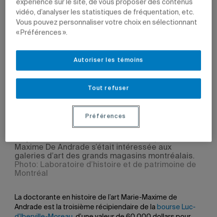
expérience sur le site, de vous proposer des contenus
vidéo, d’analyser les statistiques de fréquentation, etc.
Vous pouvez personnaliser votre choix en sélectionnant
« Préférences ».
27 octobre 2020 à 15 h 10
Mis à jour le 7 juin 2022 à 12 h 11
Autoriser les témoins
Tout refuser
Dans le cadre des séances de présentations
d’affiches scientifiques tenues lors du «
Forum
d’histoire et de patrimoine de Montréal. Découvrir la
Préférences
métropole par ses quartiers»
, un événement
organisé en 2017 par le Laboratoire d’histoire et
de patrimoine de Montréal de l’UQAM, Marie-
Maxime De Andrade s’était intéressée aux
galeries d’art des grands magasins montréalais.
Photo: Laboratoire d’histoire et de patrimoine de
Montréal
La doctorante en histoire de l’art Marie-Maxime de
Andrade est la troisième récipiendaire de la
bourse Luc-