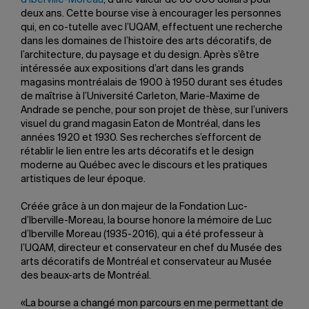
d’Iberville-Moreau
, d’une valeur de 60 000 dollars pour
deux ans. Cette bourse vise à encourager les personnes
qui, en co-tutelle avec l’UQAM, effectuent une recherche
dans les domaines de l’histoire des arts décoratifs, de
l’architecture, du paysage et du design. Après s’être
intéressée aux expositions d’art dans les grands
magasins montréalais de 1900 à 1950 durant ses études
de maîtrise à l’Université Carleton, Marie-Maxime de
Andrade se penche, pour son projet de thèse, sur l’univers
visuel du grand magasin Eaton de Montréal, dans les
années 1920 et 1930. Ses recherches s’efforcent de
rétablir le lien entre les arts décoratifs et le design
moderne au Québec avec le discours et les pratiques
artistiques de leur époque.
Créée grâce à un don majeur de la Fondation Luc-
d’Iberville-Moreau, la bourse honore la mémoire de Luc
d’Iberville Moreau (1935-2016), qui a été professeur à
l’UQAM, directeur et conservateur en chef du Musée des
arts décoratifs de Montréal et conservateur au Musée
des beaux-arts de Montréal.
«La bourse a changé mon parcours en me permettant de