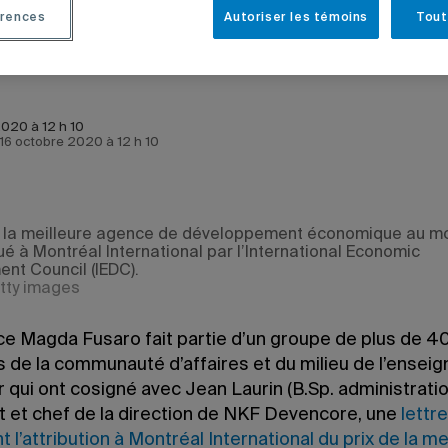
rences
Autoriser les témoins
Tout
2020 à 12 h 10
e 16 octobre 2020 à 12 h 10
e la meilleure agence de développement économique au m
ué à Montréal International par l’International Economic
nt Council (IEDC).
tty images
ice Magda Fusaro fait partie d’un groupe de plus de 4
de la communauté d’affaires et du milieu de l’ensei
r qui ont cosigné avec
Jean Laurin (B.Sp. administratio
t et chef de la direction de NKF Devencore, une
lettre
t l’attribution à Montréal International du prix de la me