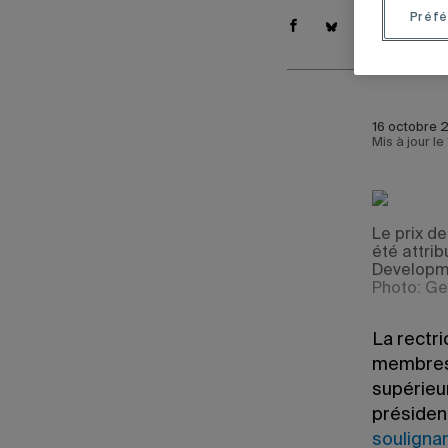
Préfé
16 octobre 
Mis à jour l
Le prix d
été attrib
Developme
Photo: Ge
La rectr
membres 
supérieu
présiden
soulignan