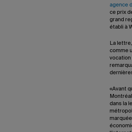
agence 
ce prix d
grand re
établi à 
La lettre
comme un
vocation 
remarqua
dernière
«Avant q
Montréal
dans la l
métropol
marquée.
économiq