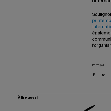
l’internat
Souligno
printemps
Internati
égalemen
communic
l’organis
Partager
À lire aussi