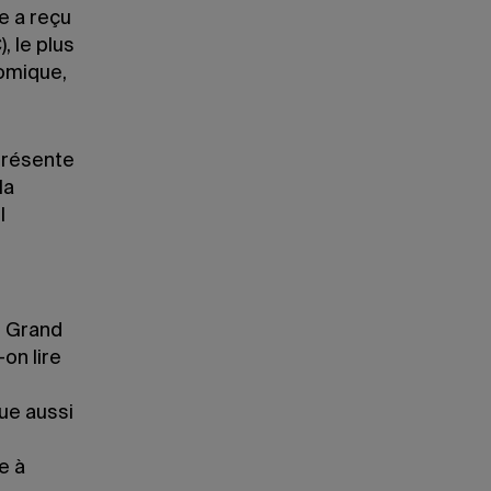
e a reçu
, le plus
omique,
 présente
la
l
e Grand
on lire
ue aussi
e à