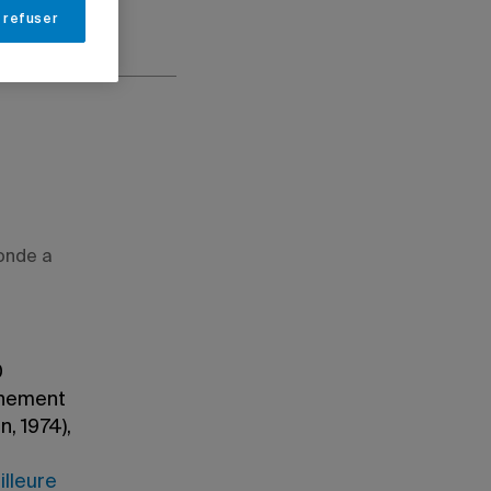
 refuser
onde a
0
gnement
n, 1974),
illeure