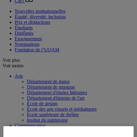
Clic!
Nouvelles institutionnelles
Équité, diversité, inclusion
Prix et distinctions
Étudiants
Diplômés
Enseignement
Nominations
Fondation de l’UQAM
Voir plus
Voir moins
Arts
Département de danse
Département de musique
Département d'études littéraires
Département d'histoire de l'art
École de design
École des arts visuels et médiatiques
École supérieure de théâtre
Institut du patrimoine
Communication
Département de communication sociale et publique
École de langues