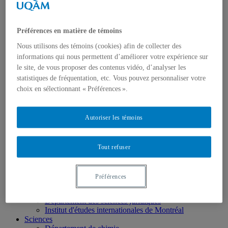
École des médias
Éducation
Département de didactique
Préférences en matière de témoins
Département de didactique des langues
Département d'éducation et formation spécialisées
Nous utilisons des témoins (cookies) afin de collecter des
Département d'éducation et pédagogie
informations qui nous permettent d’améliorer votre expérience sur
Gestion
le site, de vous proposer des contenus vidéo, d’analyser les
Département de finance
statistiques de fréquentation, etc. Vous pouvez personnaliser votre
Département de management
choix en sélectionnant « Préférences ».
Département de marketing
Département de stratégie, responsabilité sociale et
environnementale
Autoriser les témoins
Département des sciences comptables
Département des sciences économiques
Département d’analytique, opérations et technologies
de l’information
Tout refuser
Département d'études urbaines et touristiques
Département d'organisation et ressources humaines
École supérieure de mode
Préférences
Politique et droit
Département de science politique
Département des sciences juridiques
Institut d'études internationales de Montréal
Sciences