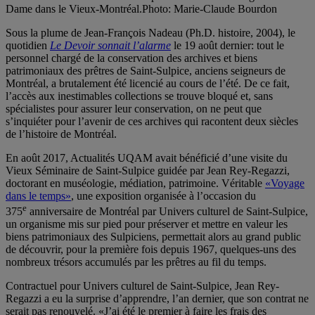
Dame dans le Vieux-Montréal.
Photo: Marie-Claude Bourdon
Sous la plume de Jean-François Nadeau (Ph.D. histoire, 2004), le
quotidien
Le Devoir sonnait l’alarme
le 19 août dernier: tout le
personnel chargé de la conservation des archives et biens
patrimoniaux des prêtres de Saint-Sulpice, anciens seigneurs de
Montréal, a brutalement été licencié au cours de l’été. De ce fait,
l’accès aux inestimables collections se trouve bloqué et, sans
spécialistes pour assurer leur conservation, on ne peut que
s’inquiéter pour l’avenir de ces archives qui racontent deux siècles
de l’histoire de Montréal.
En août 2017, Actualités UQAM avait bénéficié d’une visite du
Vieux Séminaire de Saint-Sulpice guidée par Jean Rey-Regazzi,
doctorant en muséologie, médiation, patrimoine. Véritable
«Voyage
dans le temps»
, une exposition organisée à l’occasion du
e
375
anniversaire de Montréal par Univers culturel de Saint-Sulpice,
un organisme mis sur pied pour préserver et mettre en valeur les
biens patrimoniaux des Sulpiciens, permettait alors au grand public
de découvrir, pour la première fois depuis 1967, quelques-uns des
nombreux trésors accumulés par les prêtres au fil du temps.
Contractuel pour Univers culturel de Saint-Sulpice, Jean Rey-
Regazzi a eu la surprise d’apprendre, l’an dernier, que son contrat ne
serait pas renouvelé. «J’ai été le premier à faire les frais des