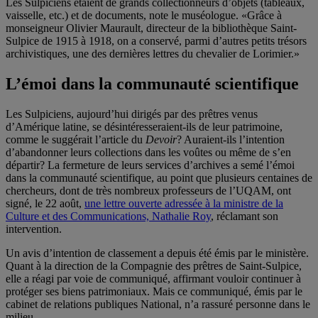
Les Sulpiciens étaient de grands collectionneurs d’objets (tableaux,
vaisselle, etc.) et de documents, note le muséologue. «Grâce à
monseigneur Olivier Maurault, directeur de la bibliothèque Saint-
Sulpice de 1915 à 1918, on a conservé, parmi d’autres petits trésors
archivistiques, une des dernières lettres du chevalier de Lorimier.»
L’émoi dans la communauté scientifique
Les Sulpiciens, aujourd’hui dirigés par des prêtres venus
d’Amérique latine, se désintéresseraient-ils de leur patrimoine,
comme le suggérait l’article du
Devoir
? Auraient-ils l’intention
d’abandonner leurs collections dans les voûtes ou même de s’en
départir? La fermeture de leurs services d’archives a semé l’émoi
dans la communauté scientifique, au point que plusieurs centaines de
chercheurs, dont de très nombreux professeurs de l’UQAM, ont
signé, le 22 août,
une lettre ouverte adressée à la ministre de la
Culture et des Communications, Nathalie Roy
, réclamant son
intervention.
Un avis d’intention de classement a depuis été émis par le ministère.
Quant à la direction de la Compagnie des prêtres de Saint-Sulpice,
elle a réagi par voie de communiqué, affirmant vouloir continuer à
protéger ses biens patrimoniaux. Mais ce communiqué, émis par le
cabinet de relations publiques National, n’a rassuré personne dans le
milieu.