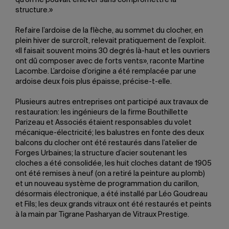
structure.»
Refaire l’ardoise de la flèche, au sommet du clocher, en
plein hiver de surcroît, relevait pratiquement de l’exploit.
«Il faisait souvent moins 30 degrés là-haut et les ouvriers
ont dû composer avec de forts vents», raconte Martine
Lacombe. L’ardoise d’origine a été remplacée par une
ardoise deux fois plus épaisse, précise-t-elle.
Plusieurs autres entreprises ont participé aux travaux de
restauration: les ingénieurs de la firme Bouthillette
Parizeau et Associés étaient responsables du volet
mécanique-électricité; les balustres en fonte des deux
balcons du clocher ont été restaurés dans l’atelier de
Forges Urbaines; la structure d’acier soutenant les
cloches a été consolidée, les huit cloches datant de 1905
ont été remises à neuf (on a retiré la peinture au plomb)
et un nouveau système de programmation du carillon,
désormais électronique, a été installé par Léo Goudreau
et Fils; les deux grands vitraux ont été restaurés et peints
à la main par Tigrane Pasharyan de Vitraux Prestige.