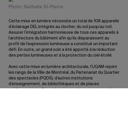
Photo: Nathalie St-Pierre
Cette mise en lumière nécessite un total de 108 appareils
d’éclairage DEL intégrés au clocher, du sol jusqu’au toit.
Assurer l’intégration harmonieuse de tous ces appareils à
l’architecture du bâtiment afin qu’ils disparaissent au
profit de l’expression lumineuse a constitué un important
défi. En outre, un grand soin a été apporté à la réduction
des pertes lumineuses et à la protection du ciel étoilé.
Avec cette mise en lumière architecturale, l’UQAM rejoint
les rangs de la Ville de Montréal, du Partenariat du Quartier
des spectacles (PQDS), d’autres institutions
d’enseignement, de bibliothèques et de places
publiques, ici et ailleurs dans le monde, qui partagent le
même objectif de mise en valeur du patrimoine bâti et
historique. Le projet a été réalisé en étroite collaboration
avec le PQDS, grâce au soutien financier de la Ville de
Montréal et du Secrétariat à la région métropolitaine.
«Phare important du Plan lumière du Quartier des