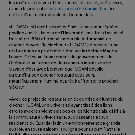
les maîtres d’œuvre et les artisans du projet, le 21 janvier,
avant de présenter la
toute première illumination
de
cette icône architecturale du Quartier latin.
«L’UQAM a 50 ans! Le clocher Saint-Jacques, intégré au
pavillon Judith-Jasmin de l’Université, en a trois fois plus!
Datant de 1860 et classé immeuble patrimonial, ce
clocher, devenu “le clocher de l’UQAM”, nécessitait une
restauration en profondeur, déclare la rectrice Magda
Fusaro. Grâce au financement du gouvernement du
Québec et au terme de deux années intensives de
travaux, c’est avec bonheur que l’UQAM dévoile
aujourd’hui son clocher, restauré avec soin,
magnifiquement illuminé et prêt à affronter le prochain
siècle.»
«Avec ce projet de restauration et de mise en lumière du
clocher, l’UQAM, une université ayant tissé des liens
étroits avec les Montréalaises et les Montréalais, offrira à
la communauté universitaire, aux passants et aux
résidents du Quartier latin un environnement de grande
qualité, en toute saison», souligne pour sa part Nathalie