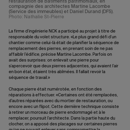
restauration de bâtiments patrimoniaux, en
compagnie des architectes Martine Lacombe
(Service des immeubles) et Daniel Durand (DFS).
Photo: Nathalie St-Pierre
La firme d’ingénierie NCK a participé au projet à titre de
responsable du volet structure. «Le plus grand défi d’un
chantier comme celui-là était de planifier la séquence de
remplacement des pierres, en prenant soin de ne pas
affaiblir l’édifice, précise Martine Lacombe. Parfois on
avait des surprises: on enlevait une pierre pour
s’apercevoir que deux pierres adjacentes, qui avaient l’air
en bon état, étaient très abîmées. Il fallait revoir la
séquence de travail.»
Chaque pierre était numérotée, en fonction des
réparations à effectuer. «Certaines ont été remplacées,
d’autres réparées avec du mortier de restauration, ou
encore avec un flipot. Cette dernière technique consiste
à retirer un morceau de pierre endommagé et à le
remplacer, poursuit l’architecte. Dans la partie haute du
clocher, on a apposé des placages sur certaines pierres
qu’on ne pouvait enlever sans compromettre la