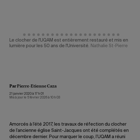
Le clocher de l'UQAM est entièrement restauré et mis en
Les 
lumière pour les 50 ans de l'Université.
Nathalie St-Pierre
par 
Laco
eau
Par
Pierre-Etienne Caza
21 janvier 2020 à 17 h 01
Mis à jour le 5 février 2026 à 10 h 03
Amorcés à l’été 2017, les travaux de réfection du clocher
de l’ancienne église Saint-Jacques ont été complétés en
décembre dernier. Pour marquer le coup, l’UQAM a réuni