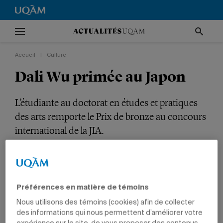
Accueil
|
Culture
Dali Wu primée au Japon
L’étudiante au doctorat en études et pratiques
des arts remporte le Prix de bronze au concours
international de la JIA.
CULTURE
TÊTES D'AFFICHE
PRIX ET DISTINCTIONS
ARTS
ÉTUDIANTS
Préférences en matière de témoins
Nous utilisons des témoins (cookies) afin de collecter
des informations qui nous permettent d’améliorer votre