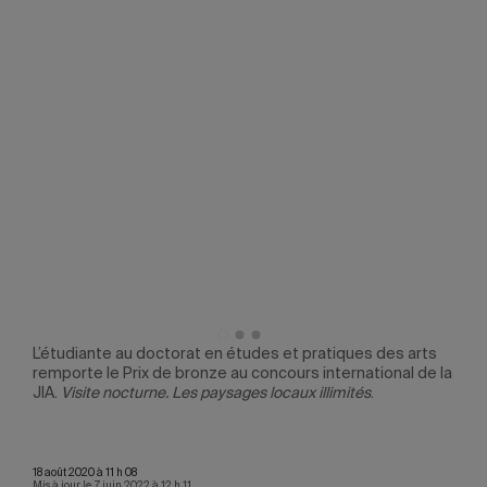
rts
L’étudiante au doctorat en études et pratiques des arts
L’ét
de la
remporte le Prix de bronze au concours international de la
remp
JIA.​
Visite nocturne. Les paysages locaux illimités
.
JIA.
derr
18 août 2020 à 11 h 08
Mis à jour le 7 juin 2022 à 12 h 11