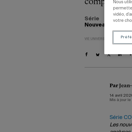
compter du 1
Nous util
permetten
vidéo, d’
Série
votre cho
Nouveaux progr
Préfé
VIE UNIVERSITAIRE
ENSEIG
Par
Jean
14 avril 202
Mis à jour l
Série COV
Les nouve