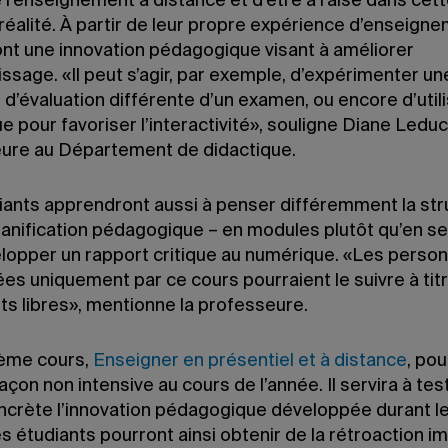
l’enseignement à distance et d’être à l’aise dans cet
réalité. À partir de leur propre expérience d’enseignem
nt une innovation pédagogique visant à améliorer
issage. «Il peut s’agir, par exemple, d’expérimenter un
’évaluation différente d’un examen, ou encore d’utili
 pour favoriser l’interactivité», souligne Diane Leduc
ure au Département de didactique.
iants apprendront aussi à penser différemment la str
planification pédagogique – en modules plutôt qu’en s
elopper un rapport critique au numérique. «Les perso
es uniquement par ce cours pourraient le suivre à tit
ts libres», mentionne la professeure.
ème cours,
Enseigner en présentiel et à distance
, pou
façon non intensive au cours de l’année. Il servira à tes
ncrète l’innovation pédagogique développée durant l
s étudiants pourront ainsi obtenir de la rétroaction 