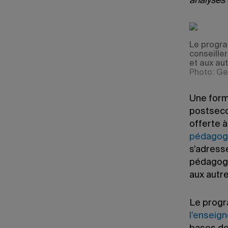
analyses 
Le progra
conseille
et aux au
Photo: Ge
Une forma
postseco
offerte 
pédagogi
s’adresse
pédagogi
aux autr
Le progr
l’enseig