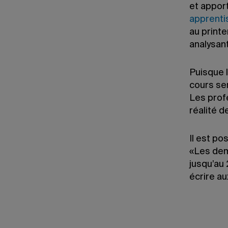
et appor
apprenti
au printe
analysan
Puisque 
cours se
Les prof
réalité 
Il est po
«Les dem
jusqu’au 
écrire a