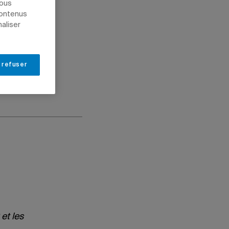
nous
contenus
naliser
 refuser
et les