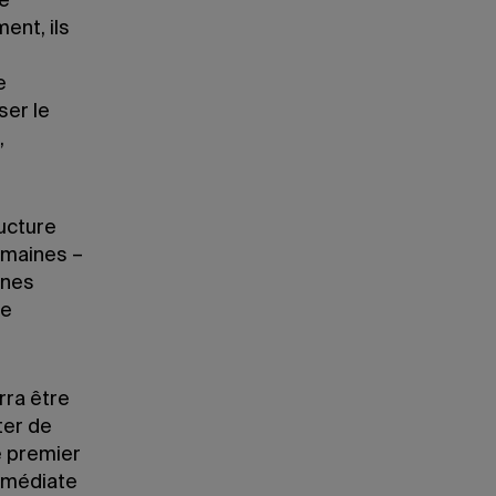
te
ent, ils
e
ser le
,
ucture
emaines –
nnes
re
rra être
ter de
e premier
immédiate