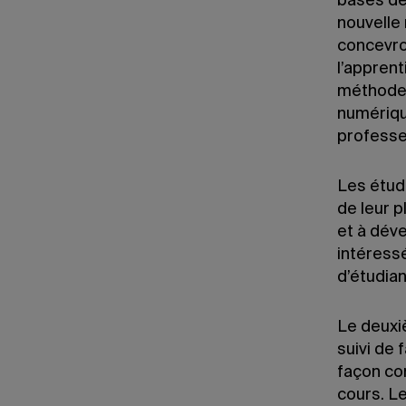
bases de 
nouvelle 
concevro
l’apprent
méthode d
numérique
professe
Les étud
de leur 
et à dév
intéressé
d’étudian
Le deuxi
suivi de 
façon co
cours. Le