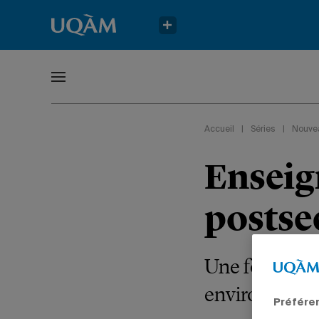
Accueil
|
Séries
|
Nouve
Enseig
postse
Une formation
environnemen
Préfére