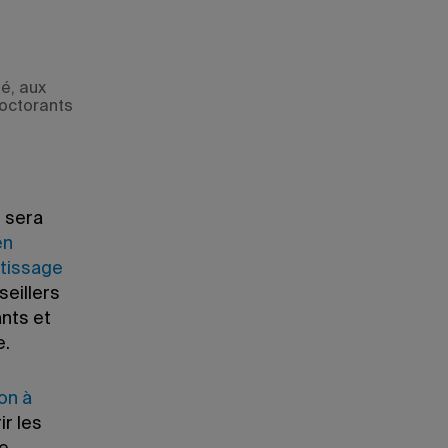
é, aux
doctorants
 sera
en
ntissage
seillers
ants et
e.
on à
ir les