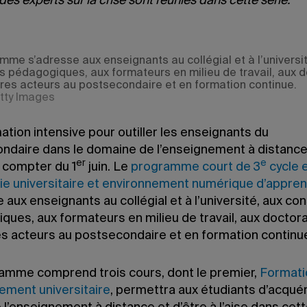
des experts sur la crise sont réunies dans cette série.
mme s’adresse aux enseignants au collégial et à l’universit
rs pédagogiques, aux formateurs en milieu de travail, aux 
tres acteurs au postsecondaire et en formation continue.
tty Images
tion intensive pour outiller les enseignants du
ndaire dans le domaine de l’enseignement à distance
er
e
à compter du 1
juin. Le
programme court de 3
cycle 
e universitaire et environnement numérique d’appre
 aux enseignants au collégial et à l’université, aux con
ques, aux formateurs en milieu de travail, aux doctor
es acteurs au postsecondaire et en formation continu
amme comprend trois cours, dont le premier,
Formati
nement universitaire
, permettra aux étudiants d’acquér