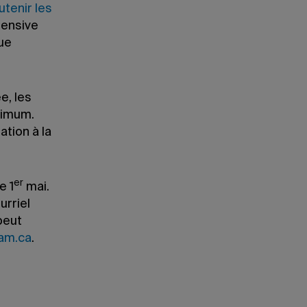
utenir les
tensive
que
e, les
ximum.
tion à la
er
le 1
mai.
urriel
peut
am.ca
.