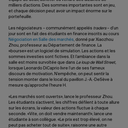
milliers d’actions. Des sommes importantes sont en jeu,
et chaque décision peut avoir un impact énorme sur le
portefeuille.
Les négociateurs – communément appelés
traders
– d’un
jour sont en fait des étudiants en finance inscrits au cours
Négociation en Salle des marchés
, donné par Xiaozhou
Zhou, professeur au Département de finance. La
«bourse» est un logiciel de simulation. Les actions et les
sommes investies sont fictives. Et l’ambiance dans la
salle est moins survoltée que dans
Le loup de Wall Street,
lorsque Leonardo DiCaprio livre l’un de ses fameux
discours de motivation
.
N’empêche, on peut sentir la
tension monter dans le local du pavillon J.-A.-DeSève à
mesure qu’approche l’heure H.
«Les marchés sont ouverts», lance le professeur Zhou.
Les étudiants s’activent, les chiffres défilent à toute allure
sur les écrans, la valeur des actions fluctue à chaque
seconde. «Vite, on doit vendre maintenant!», lance une
étudiante à son collègue. «Le prix est trop élevé, on ne
peut pas acheter tout de suite», raisonne une autre