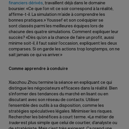
financiers dérivés
, travaillent déjà dans le domaine
boursier. «Ce que l’on vit ce soir correspond à la réalité,
affirme-t-il. La simulation m’aide à comprendre les
bonnes pratiques.» Youssef et son coéquipier se
sont classés parmi les meilleures équipes lors de
chacune des quatre simulations. Comment expliquer leur
succès? «Dès qu’on a la chance de faire un profit, aussi
minime soit-il, il faut saisir l’occasion, expliquent les deux
comparses. Si on garde les actions trop longtemps, on ne
sait jamais ce qui va arriver.»
Comme apprendre à conduire
Xiaozhou Zhou termine la séance en expliquant ce qui
distingue les négociateurs efficaces dans la réalité. Bien
s’informer des tendances du marché en lisant ou en
discutant avec son réseau de contacts. Utiliser
l’ensemble des outils à sa disposition, comme les
stratégies spéculatives légales. Minimiser les risques.
Rechercher les bénéfices à court terme. «Le métier de
trader
est plus simple que celui de courtier, d’analyste ou
de stratégiste. Mais c’est très exigeant. Ça prend une