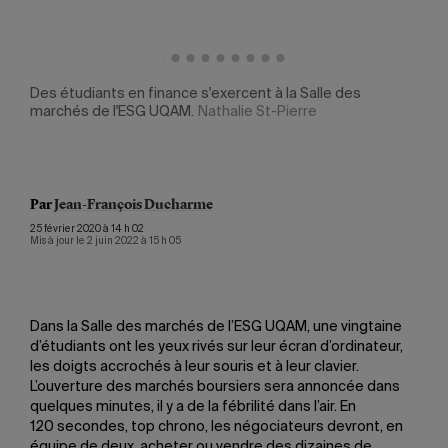
Des étudiants en finance s'exercent à la Salle des
En 1
ierre
marchés de l'ESG UQAM.
Nathalie St-Pierre
en é
milli
Par
Jean-François Ducharme
25 février 2020 à 14 h 02
Mis à jour le 2 juin 2022 à 15 h 05
Dans la Salle des marchés de l’ESG UQAM, une vingtaine
d’étudiants ont les yeux rivés sur leur écran d’ordinateur,
les doigts accrochés à leur souris et à leur clavier.
L’ouverture des marchés boursiers sera annoncée dans
quelques minutes, il y a de la fébrilité dans l’air. En
120 secondes, top chrono, les négociateurs devront, en
équipe de deux, acheter ou vendre des dizaines de