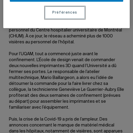
Au cours des dernières semaines, l’École de design s’est
associée à un réseau constitué par l’École de technologie
supérieure (ETS) et d’autres partenaires au sein
Préférences
du
collectif SantéLibre
. Ce réseau organise la fabrication
de visières sur imprimantes 3D et leur distribution au
personnel du Centre hospitalier universitaire de Montréal
(CHUM). À ce jour, le réseau a acheminé plus de 1000
visières au personnel de l’hôpital.
Pour l’UQAM, tout a commencé juste avant le
confinement. L’École de design venait de commander
deux nouvelles imprimantes 3D quand l’Université a dû
fermer ses portes. Le responsable de l’atelier
multitechnique, Mario Baillargeon, a alors eu l’idée de
détourner la commande pour la faire livrer chez sa
collègue, la technicienne Geneviève Le Guerrier-Aubry. Elle
profiterait des deux semaines de confinement (prévues
au départ) pour assembler les imprimantes et se
familiariser avec l’équipement.
Puis, la crise de la Covid-19 a pris de l’ampleur. Des
annonces concernant le manque de matériel médical
dans les hôpitaux, notamment de visières, sont apparues