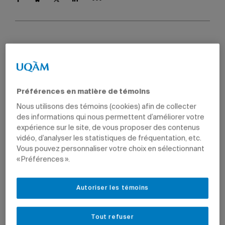
Par
Marie-Claude Bourdon
7 mai 2020 à 17 h 05
Mis à jour le 8 mai 2020 à 10 h 05
Préférences en matière de témoins
Nous utilisons des témoins (cookies) afin de collecter
Série COVID-19: tous les articles
des informations qui nous permettent d’améliorer votre
Les nouvelles sur la situation à l’Université entourant la
expérience sur le site, de vous proposer des contenus
COVID-19 et les analyses des experts sur la crise sont
vidéo, d’analyser les statistiques de fréquentation, etc.
réunies dans cette série.
Vous pouvez personnaliser votre choix en sélectionnant
« Préférences ».
La technicienne en travaux pratiques de l’École de
design Geneviève Le Guerrier-Aubry essaie une
Autoriser les témoins
visière fabriquée grâce à l’imprimante 3D.
Photo: École de design
Tout refuser