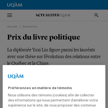
Accueil
|
Recherche
Prix du livre politique
La diplômée Yuxi Liu figure parmi les lauréats
avec une thèse sur l’évolution des relations entre
le Québec et la Chine.
RECHERCHE
TÊTES D'AFFICHE
PRIX ET DISTINCTIONS
SCIENCES HUMAINES
DIPLÔMÉS
Préférences en matière de témoins
Nous utilisons des témoins (cookies) afin de collecter
des informations qui nous permettent d’améliorer votre
expérience sur le site, de vous proposer des contenus