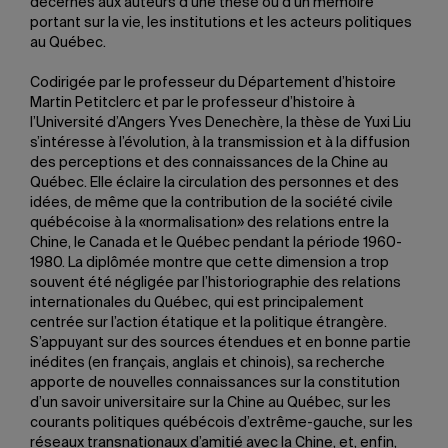
décernés aux auteurs d’une thèse ou d’un mémoire
portant sur la vie, les institutions et les acteurs politiques
au Québec.
Codirigée par le professeur du Département d’histoire
Martin Petitclerc et par le professeur d’histoire à
l’Université d’Angers Yves Denechère, la thèse de Yuxi Liu
s’intéresse à l’évolution, à la transmission et à la diffusion
des perceptions et des connaissances de la Chine au
Québec. Elle éclaire la circulation des personnes et des
idées, de même que la contribution de la société civile
québécoise à la «normalisation» des relations entre la
Chine, le Canada et le Québec pendant la période 1960-
1980. La diplômée montre que cette dimension a trop
souvent été négligée par l’historiographie des relations
internationales du Québec, qui est principalement
centrée sur l’action étatique et la politique étrangère.
S’appuyant sur des sources étendues et en bonne partie
inédites (en français, anglais et chinois), sa recherche
apporte de nouvelles connaissances sur la constitution
d’un savoir universitaire sur la Chine au Québec, sur les
courants politiques québécois d’extrême-gauche, sur les
réseaux transnationaux d’amitié avec la Chine, et, enfin,