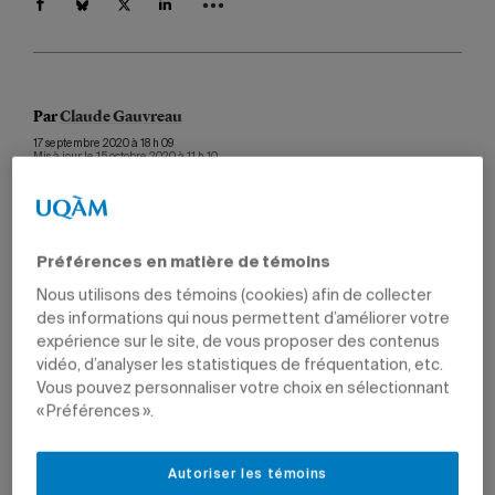
Par
Claude Gauvreau
17 septembre 2020 à 18 h 09
Mis à jour le 15 octobre 2020 à 11 h 10
Série
Doc en poche
Préférences en matière de témoins
Armés de leur doctorat, les diplômés de l’UQAM sont des
Nous utilisons des témoins (cookies) afin de collecter
vecteurs de changement dans leur domaine respectif.
des informations qui nous permettent d’améliorer votre
Marie-Charlotte Franco
expérience sur le site, de vous proposer des contenus
Photo: Étienne Savaria
(Ph.D. muséologie, médiation
vidéo, d’analyser les statistiques de fréquentation, etc.
et patrimoine, 2020)
Vous pouvez personnaliser votre choix en sélectionnant
« Préférences ».
Titre de sa thèse:
«
La décolonisation et l’autochtonisation
au Musée McCord (1992-2019): les rapports de
collaboration avec les Premiers Peuples et l’inclusion de
Autoriser les témoins
l’art contemporain des Premières Nations dans les