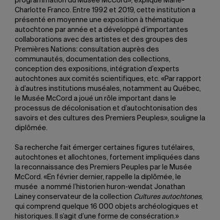
programmation du Musée McCord», explique Marie-
Charlotte Franco. Entre 1992 et 2019, cette institution a
présenté en moyenne une exposition à thématique
autochtone par année et a développé d’importantes
collaborations avec des artistes et des groupes des
Premières Nations: consultation auprès des
communautés, documentation des collections,
conception des expositions, intégration d’experts
autochtones aux comités scientifiques, etc. «Par rapport
à d’autres institutions muséales, notamment au Québec,
le Musée McCord a joué un rôle important dans le
processus de décolonisation et d’autochtonisation des
savoirs et des cultures des Premiers Peuples», souligne la
diplômée.
Sa recherche fait émerger certaines figures tutélaires,
autochtones et allochtones, fortement impliquées dans
la reconnaissance des Premiers Peuples par le Musée
McCord. «En février dernier, rappelle la diplômée, le
musée a nommé l’historien huron-wendat Jonathan
Lainey conservateur de la collection
Cultures autochtones
,
qui comprend quelque 16 000 objets archéologiques et
historiques. Il s’agit d’une forme de consécration.»