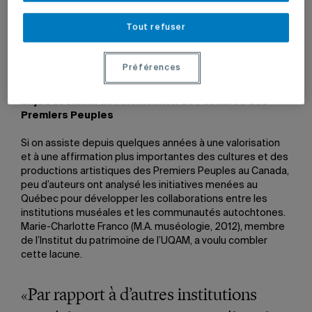
expositions.
»
Tout refuser
Direction de recherche:
Dominic Hardy, professeur au Département d’histoire de
l’art
Préférences
Enjeu social: la décolonisation des cultures des
Premiers Peuples
Si on assiste depuis quelques années à une valorisation
et à une affirmation plus importantes des cultures et des
productions artistiques des Premiers Peuples au Canada,
peu d’auteurs ont analysé les initiatives menées au
Québec pour développer les collaborations entre les
institutions muséales et les communautés autochtones.
Marie-Charlotte Franco (M.A. muséologie, 2012), membre
de l’Institut du patrimoine de l’UQAM, a voulu combler
cette lacune.
«Par rapport à d’autres institutions