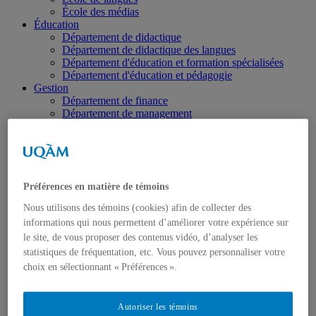
École des médias
Éducation
Département de didactique
Département de didactique des langues
Département d'éducation et formation spécialisées
Département d'éducation et pédagogie
Gestion
Département de finance
Département de management
Département de marketing
Département de stratégie, responsabilité sociale et
environnementale
Département des sciences comptables
Département des sciences économiques
Préférences en matière de témoins
Département d’analytique, opérations et technologies
de l’information
Nous utilisons des témoins (cookies) afin de collecter des
Département d'études urbaines et touristiques
informations qui nous permettent d’améliorer votre expérience sur
Département d'organisation et ressources humaines
le site, de vous proposer des contenus vidéo, d’analyser les
École supérieure de mode
statistiques de fréquentation, etc. Vous pouvez personnaliser votre
Politique et droit
Département de science politique
choix en sélectionnant « Préférences ».
Département des sciences juridiques
Institut d'études internationales de Montréal
Sciences
Autoriser les témoins