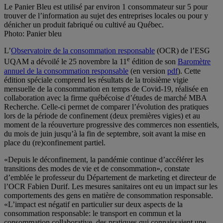
Le Panier Bleu est utilisé par environ 1 consommateur sur 5 pour
trouver de l’information au sujet des entreprises locales ou pour y
dénicher un produit fabriqué ou cultivé au Québec.
Photo: Panier bleu
L’
Observatoire de la consommation responsable
(OCR) de l’ESG
e
UQAM a dévoilé le 25 novembre la 11
édition de son
Baromètre
annuel de la consommation responsable
(en version
pdf
). Cette
édition spéciale comprend les résultats de la troisième vigie
mensuelle de la consommation en temps de Covid-19, réalisée en
collaboration avec la firme québécoise d’études de marché MBA
Recherche. Celle-ci permet de comparer l’évolution des pratiques
lors de la période de confinement (deux premières vigies) et au
moment de la réouverture progressive des commerces non essentiels,
du mois de juin jusqu’à la fin de septembre, soit avant la mise en
place du (re)confinement partiel.
«Depuis le déconfinement, la pandémie continue d’accélérer les
transitions des modes de vie et de consommation», constate
d’emblée le professeur du Département de marketing et directeur de
l’OCR Fabien Durif. Les mesures sanitaires ont eu un impact sur les
comportements des gens en matière de consommation responsable.
«L’impact est négatif en particulier sur deux aspects de la
consommation responsable: le transport en commun et la
consommation collaborative, des pratiques qui connaissaient une