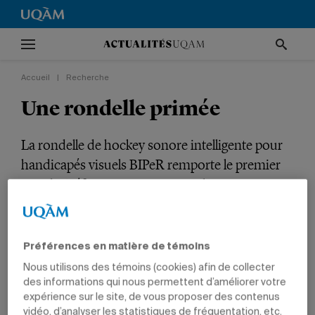
Accueil
|
Recherche
Une rondelle primée
La rondelle de hockey sonore intelligente pour
handicapés visuels BIPeR remporte le premier
prix du Défi en innovation sociale.
RECHERCHE
INNOVATION
TÊTES D'AFFICHE
PRIX ET DISTINCTIONS
INNOVATION SOCIALE
ARTS
SCIENCES
Préférences en matière de témoins
PROFESSEURS
Nous utilisons des témoins (cookies) afin de collecter
des informations qui nous permettent d’améliorer votre
expérience sur le site, de vous proposer des contenus
vidéo, d’analyser les statistiques de fréquentation, etc.