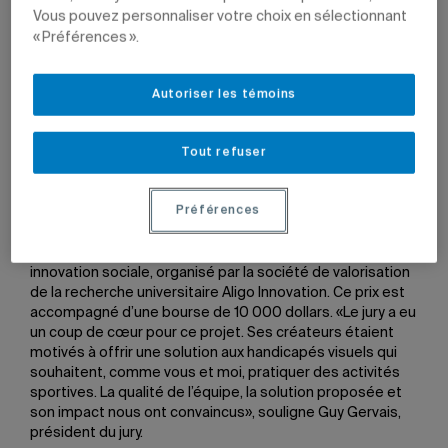
Vous pouvez personnaliser votre choix en sélectionnant
« Préférences ».
7 mai 2019 à 10 h 05
Mis à jour le 7 juin 2022 à 10 h 39
Autoriser les témoins
Tout refuser
Photo: Anis Ouanes
Préférences
BIPeR, la rondelle de hockey sonore intelligente pour
handicapés visuels, a obtenu le premier prix du Défi en
innovation sociale, organisé par la société de valorisation
de la recherche universitaire Aligo Innovation. Ce prix est
accompagné d’une bourse de 10 000 dollars. «Le jury a eu
un coup de cœur pour ce projet. Ses créateurs étaient
motivés à offrir une solution aux handicapés visuels qui
souhaitent, comme vous et moi, pratiquer des activités
sportives. La qualité de l’équipe, la solution proposée et
son impact nous ont convaincus», souligne Guy Gervais,
président du jury.