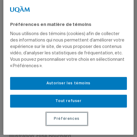
28 octobre 2019 à 15 h 10
Mis à jour le 7 juin 2022 à 10 h 38
Préférences en matière de témoins
Nous utilisons des témoins (cookies) afin de collecter
des informations qui nous permettent d’améliorer votre
expérience sur le site, de vous proposer des contenus
vidéo, d’analyser les statistiques de fréquentation, etc.
Vous pouvez personnaliser votre choix en sélectionnant
« Préférences ».
Autoriser les témoins
Tout refuser
Préférences
Extrait de la bande dessinée
Voyage autour de la
Terre: à la découverte des forêts!
, réalisée par la
candidate à la maîtrise en biologie Élise Bouchard.
Illustration: Élise Bouchard