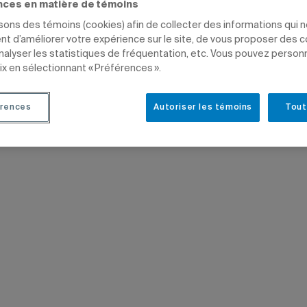
nces en matière de témoins
TUDIANTS
PROFESSEURS
isons des témoins (cookies) afin de collecter des informations qui 
t d’améliorer votre expérience sur le site, de vous proposer des 
analyser les statistiques de fréquentation, etc. Vous pouvez person
ix en sélectionnant « Préférences ».
rences
Autoriser les témoins
Tout