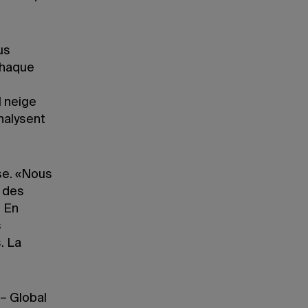
us
chaque
l neige
nalysent
se. «Nous
a des
. En
s
. La
– Global