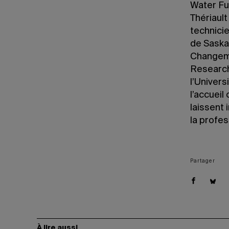
Water Fu
Thériault
technici
de Saska
Changeme
Research 
l’Univers
l’accueil
laissent
la profe
Partager
À lire aussi