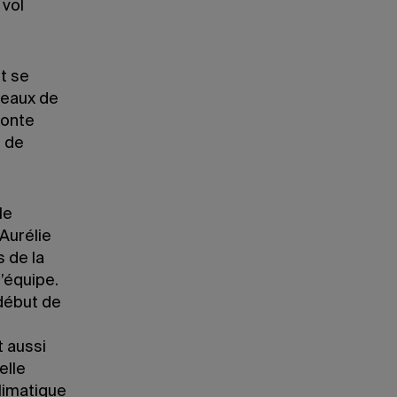
 vol
et se
peaux de
conte
t de
le
Aurélie
 de la
’équipe.
début de
t aussi
elle
limatique