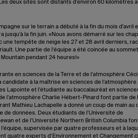
Les deux sites sont distants d’environ 60 kilomètres à
pagne sur le terrain a débuté à la fin du mois d’avril 
a jusqu’à la fin juin. «Nous avons démarré sur les cha
 une tempête de neige les 27 et 28 avril derniers, ra
riault. Une partie de l’équipe a été coincée au somme
 Mountain pendant 24 heures!»
rante en sciences de la Terre et de l’atmosphère Céci
a candidate à la maîtrise en sciences de l’atmosphère 
s Lapointe et l’étudiante au baccalauréat en sciences
de l’atmosphère Charlie Hébert-Pinard font partie de l
rant Mathieu Lachapelle a donné un coup de main au 
te de données. Deux étudiants de l’Université de
ewan et de l’Université Northern British Columbia fon
 l’équipe, supervisée par quatre professeurs et à laqu
ent quatre experts d’Environnement et Changement c