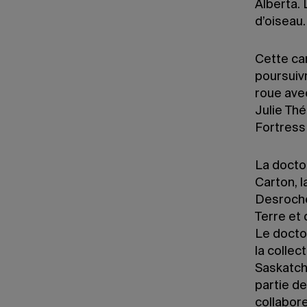
Alberta. 
d’oiseau.
Cette cam
poursuivr
roue avec
Julie Thé
Fortress
La docto
Carton, l
Desroche
Terre et 
Le docto
la collec
Saskatch
partie de
collabor