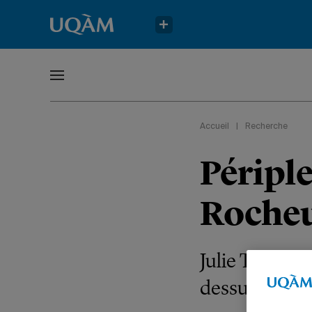
Accueil
|
Recherche
Périple
Roche
Julie Thériaul
dessus de la 