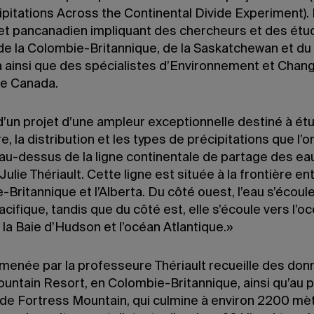
pitations Across the Continental Divide Experiment). Il
jet pancanadien impliquant des chercheurs et des étu
de la Colombie-Britannique, de la Saskatchewan et du
 ainsi que des spécialistes d’Environnement et Cha
ue Canada.
t d’un projet d’une ampleur exceptionnelle destiné à étu
re, la distribution et les types de précipitations que l’o
au-dessus de la ligne continentale de partage des ea
Julie Thériault. Cette ligne est située à la frontière ent
Britannique et l’Alberta. Du côté ouest, l’eau s’écoul
acifique, tandis que du côté est, elle s’écoule vers l’o
 la Baie d’Hudson et l’océan Atlantique.»
 menée par la professeure Thériault recueille des don
untain Resort, en Colombie-Britannique, ainsi qu’au p
e Fortress Mountain, qui culmine à environ 2200 mèt