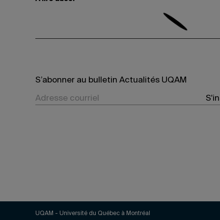
S’abonner au bulletin Actualités UQAM
S'i
UQAM - Université du Québec à Montréal