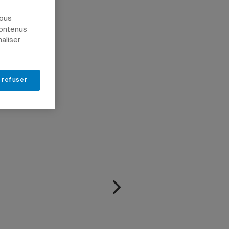
nous
contenus
naliser
 refuser