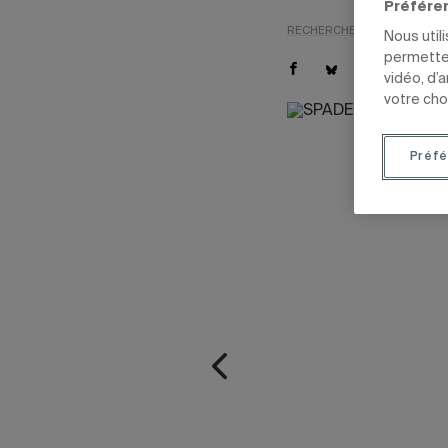
Préfére
RECHERCHE
SCIENCES
É
Nous util
permetten
vidéo, d’
votre cho
Préfé