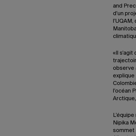
and Preci
d’un pro
l’UQAM, 
Manitoba
climatiq
«Il s’agi
trajectoi
observe 
explique 
Colombie-
l’océan P
Arctique,
L’équipe
Nipika Mo
sommet d