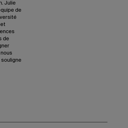
. Julie
’équipe de
versité
 et
iences
s de
igner
i nous
 souligne