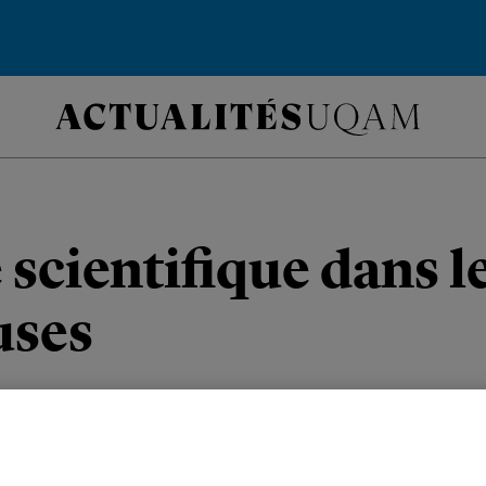
 scientifique dans l
uses
t et son équipe s’intéressent aux préci
ligne de partage des eaux.