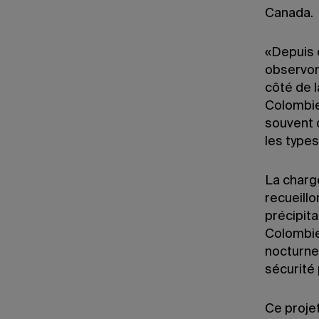
Canada.
«Depuis 
observon
côté de l
Colombie-
souvent 
les types
La charg
recueillo
précipita
Colombie
nocturnes
sécurité 
Ce proje