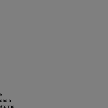
L'équipe de recherche recueille égalemen
Fortress Mountain, qui culmine à environ 2
e
uses à
(Storms