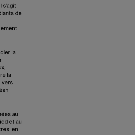
 s’agit
diants de
ngement
dier la
n
ux,
re la
e vers
céan
nées au
ied et au
res, en