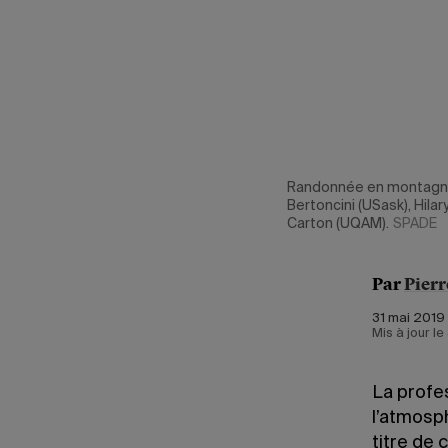
r le site du
Randonnée en montagne 
Bertoncini (USask), Hila
Carton (UQAM).
SPADE
Par
Pierr
31 mai 2019 
Mis à jour l
La profe
l’atmosp
titre de