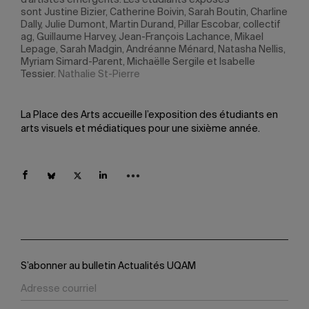
d'artistes émergents. Les étudiants exposés
d'ar
rline
sont Justine Bizier, Catherine Boivin, Sarah Boutin, Charline
sont
ctif
Dally, Julie Dumont, Martin Durand, Pillar Escobar, collectif
Dall
ag, Guillaume Harvey, Jean-François Lachance, Mikael
ag, 
lis,
Lepage, Sarah Madgin, Andréanne Ménard, Natasha Nellis,
Lepa
Myriam Simard-Parent, Michaëlle Sergile et Isabelle
Myri
Tessier.
Nathalie St-Pierre
Tess
La Place des Arts accueille l’exposition des étudiants en
arts visuels et médiatiques pour une sixième année.
S’abonner au bulletin Actualités UQAM