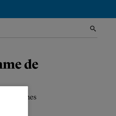
emme de
 les victimes