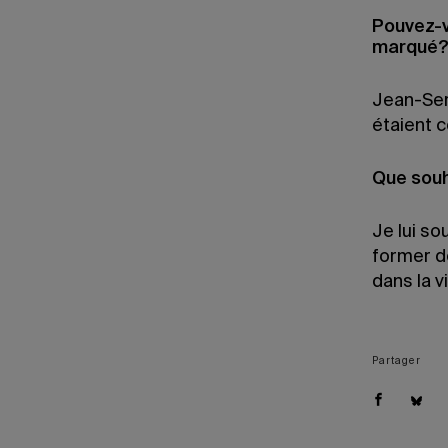
Pouvez-v
marqué
Jean-Ser
étaient 
Que souh
Je lui so
former d
dans la v
Partager