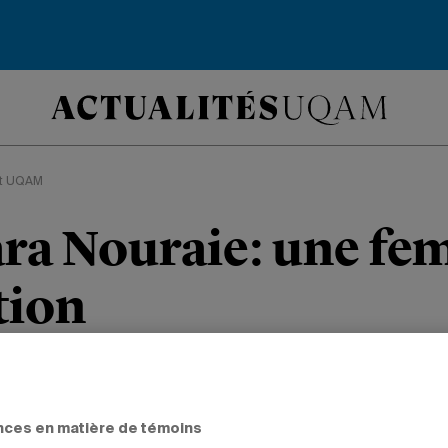
it UQAM
ara Nouraie: une f
tion
t de sa carrière, l’avocate se bat pour
ciaires.
nces en matière de témoins