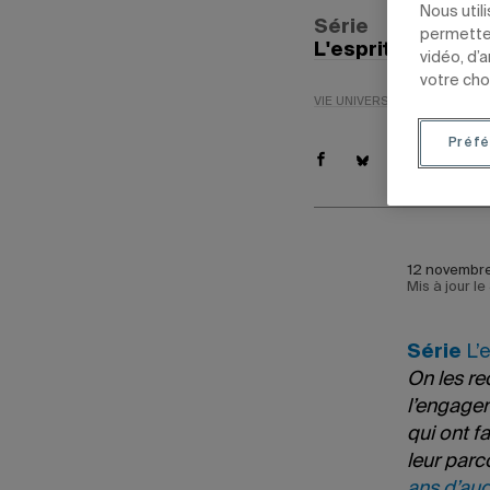
Nous util
Série
permetten
L'esprit UQAM
vidéo, d’
votre cho
VIE UNIVERSITAIRE
50E DE
Préfé
12 novembre
Mis à jour l
Série
L’
On les re
l’engagem
qui ont f
leur parc
ans d’au