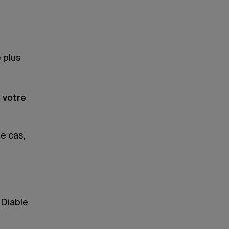
e plus
 votre
le cas,
e Diable