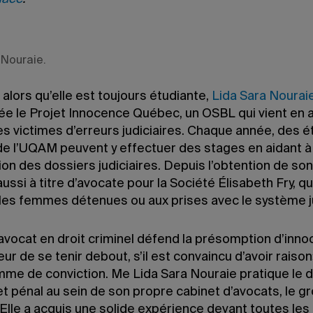
 Nouraie.
alors qu’elle est toujours étudiante,
Lida Sara Nourai
ée le Projet Innocence Québec, un OSBL qui vient en 
s victimes d’erreurs judiciaires. Chaque année, des é
de l’UQAM peuvent y effectuer des stages en aidant à 
on des dossiers judiciaires. Depuis l’obtention de so
 aussi à titre d’avocate pour la Société Élisabeth Fry, qu
 les femmes détenues ou aux prises avec le système ju
avocat en droit criminel défend la présomption d’inno
eur de se tenir debout, s’il est convaincu d’avoir raison»
mme de conviction. Me Lida Sara Nouraie pratique le d
et pénal au sein de son propre cabinet d’avocats, le g
Elle a acquis une solide expérience devant toutes les