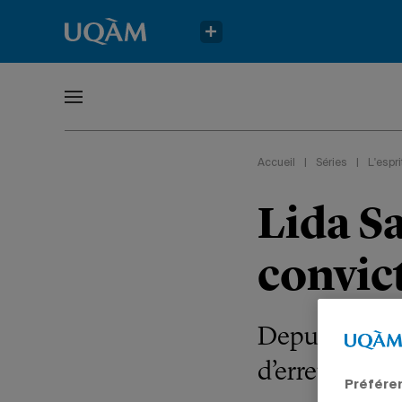
Accueil
|
Séries
|
L'espr
Lida S
convic
Depuis le débu
d’erreurs judi
Préfére