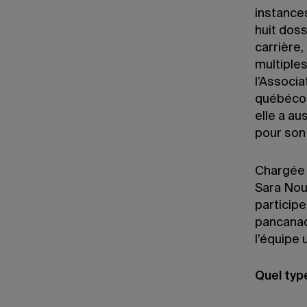
instances
huit dos
carrière,
multiples
l’Associa
québécoi
elle a au
pour son
Chargée d
Sara Nour
participe
pancanadi
l’équipe
Quel typ