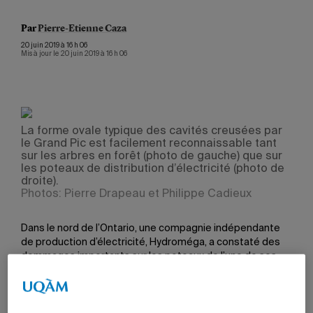
Par
Pierre-Etienne Caza
20 juin 2019 à 16 h 06
Mis à jour le 20 juin 2019 à 16 h 06
La forme ovale typique des cavités creusées par
le Grand Pic est facilement reconnaissable tant
sur les arbres en forêt (photo de gauche) que sur
les poteaux de distribution d’électricité (photo de
droite).
Photos: Pierre Drapeau et Philippe Cadieux
Dans le nord de l’Ontario, une compagnie indépendante
de production d’électricité, Hydroméga, a constaté des
dommages importants sur les poteaux de l’une de ses
lignes de distribution, qui s’étend sur 40 kilomètres en
zone forestière. En 2014, l’entreprise a fait appel à des
ingénieurs pour trouver une solution. Trois ans plus tard, le
problème n’étant toujours pas réglé, elle s’est tournée