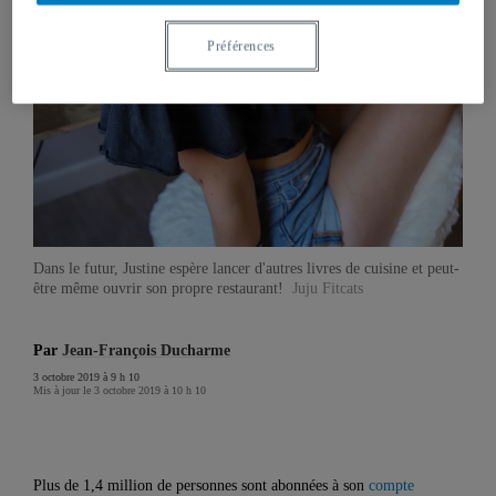
Préférences
Dans le futur, Justine espère lancer d'autres livres de cuisine et peut-
être même ouvrir son propre restaurant!
Juju Fitcats
Par
Jean-François Ducharme
3 octobre 2019 à 9 h 10
Mis à jour le 3 octobre 2019 à 10 h 10
Plus de 1,4 million de personnes sont abonnées à son
compte