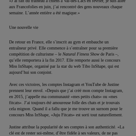
«J’ai fait du traîneau à chiens à Val-des-Lacs en février, je suis allée
aux Francofolies en juin, j’ai rencontré des gens nouveaux chaque
semaine. L’année entière a été magique.»
Une nouvelle vie
De retour en France, elle s’inscrit au gym et embauche un
entraîneur privé. Elle commence à s’entraîner pour sa première
compétition de culturisme – le
Natural Fitness Show
de Paris –,
qu’elle remportera à la fin 2017. Elle remporte aussi le concours
Miss InShape, organisé par la star du web Tibo InShape, qui est
aujourd’hui son conjoint.
Avec ces victoires, les comptes Instagram et YouTube de Justine
prennent leur envol. «Depuis que j’ai créé mon compte Instagram,
en 2015, j’appelle ma communauté «mes petits chats» ou «mes
fitcats». J’ai toujours été amoureuse folle des chats et je trouvais
cela mignon. Quand il a fallu que je me trouve un surnom pour le
concours Miss InShape, «Juju Fitcats» est sorti tout naturellement.
Justine attribue la popularité de ses comptes à son authenticité. «La
clé est de rester soi-même, d’être fidèle à ses valeurs, de ne pas