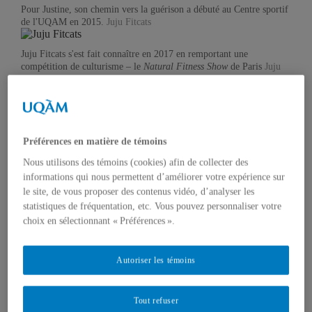
Pour Justine, son chemin vers la guérison a débuté au Centre sportif
de l'UQAM en 2015.
Juju Fitcats
Juju Fitcats s'est fait connaître en 2017 en remportant une
compétition de culturisme – le
Natural Fitness Show
de Paris
Juju
Fitcats
Justine pratique maintenant le crossfit de manière assidue.
Juju
Fitcats
Préférences en matière de témoins
Nous utilisons des témoins (cookies) afin de collecter des
informations qui nous permettent d’améliorer votre expérience sur
le site, de vous proposer des contenus vidéo, d’analyser les
statistiques de fréquentation, etc. Vous pouvez personnaliser votre
choix en sélectionnant « Préférences ».
Autoriser les témoins
Tout refuser