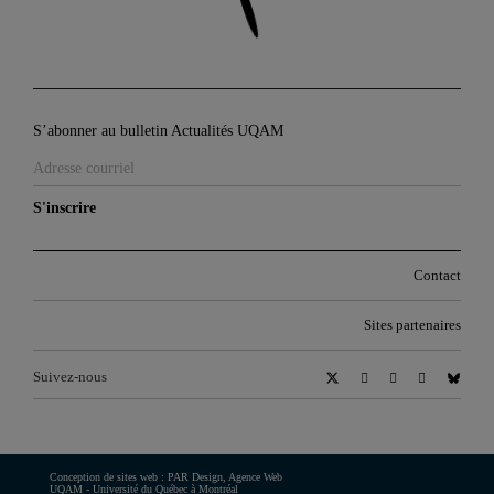
S’abonner au bulletin Actualités UQAM
S'inscrire
Contact
Sites partenaires
Suivez-nous
Conception de sites web :
PAR Design, Agence Web
UQAM - Université du Québec à Montréal