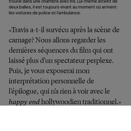
trouve dans une chambre avec Iris. Lui-même atteint de
deux balles, il est toujours vivant au moment où arrivent
les voitures de police et l’ambulance.
«Travis a-t-il survécu après la scène de
carnage? Nous allons regarder les
dernières séquences du film qui ont
laissé plus d’un spectateur perplexe.
Puis, je vous exposerai mon
interprétation personnelle de
l’épilogue, qui n’a rien à voir avec le
hollywoodien traditionnel.»
happy end
Un épilogue énigmatique