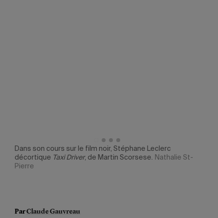
ne
Dans son cours sur le film noir, Stéphane Leclerc
Atte
décortique
Taxi Driver
, de Martin Scorsese.
Nathalie St-
pian
Pierre
Pier
Par
Claude Gauvreau