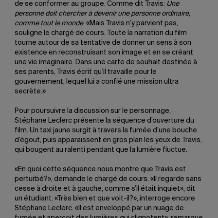
de se conformer au groupe. Comme dit Travis:
Une
personne doit chercher à devenir une personne ordinaire,
comme tout le monde
. «Mais Travis n’y parvient pas,
souligne le chargé de cours. Toute la narration du film
tourne autour de sa tentative de donner un sens à son
existence en reconstruisant son image et en se créant
une vie imaginaire. Dans une carte de souhait destinée à
ses parents, Travis écrit qu’il travaille pour le
gouvernement, lequel lui a confié une mission ultra
secrète.»
Pour poursuivre la discussion sur le personnage,
Stéphane Leclerc présente la séquence d’ouverture du
film. Un taxi jaune surgit à travers la fumée d’une bouche
d’égout, puis apparaissent en gros plan les yeux de Travis,
qui bougent au ralenti pendant que la lumière fluctue.
«En quoi cette séquence nous montre que Travis est
perturbé?», demande le chargé de cours. «Il regarde sans
cesse à droite et à gauche, comme s’il était inquiet», dit
un étudiant. «Très bien et que voit-il?», interroge encore
Stéphane Leclerc. «Il est enveloppé par un nuage de