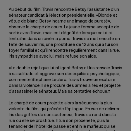
Au début du film, Travis rencontre Betsy, l’assistante d’un
sénateur candidat à l’élection présidentielle. «Blonde et
vêtue de blanc, Betsy incarne une image de pureté»,
observe le chargé de cours. La jeune femme accepte de
sortir avec Travis, mais est dégoûtée lorsque celui-ci
l’entraîne dans un cinéma porno. Travis se met ensuite en
tête de sauver Iris, une prostituée de 12 ans qui a fui son
foyer familial et qu’il rencontre régulièrement dans la rue.
Iris sympathise avec lui, mais refuse son aide.
«Le double rejet que lui infligent Betsy et Iris renvoie Travis
à sa solitude et aggrave son déséquilibre psychologique,
commente Stéphane Leclerc. Travis trouve un exutoire
dans la violence. Il se procure des armes à feu et projette
d’assassiner le sénateur. Mais sa tentative échoue.»
Le chargé de cours projette alors la séquence la plus
violente du film, qui précède l’épilogue. En vue de délivrer
Iris des griffes de son souteneur, Travis se rend dans la
rue où elle se prostitue. Il tue son proxénète, puis le
tenancier de l’hôtel de passe et enfin le mafieux qui se