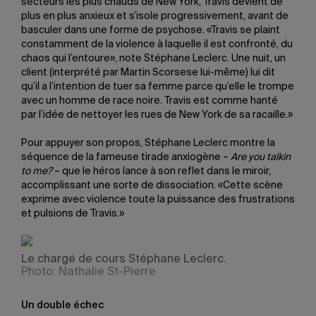
secteurs les plus chauds de New York, Travis devient de
plus en plus anxieux et s’isole progressivement, avant de
basculer dans une forme de psychose. «Travis se plaint
constamment de la violence à laquelle il est confronté, du
chaos qui l’entoure», note Stéphane Leclerc. Une nuit, un
client (interprété par Martin Scorsese lui-même) lui dit
qu’il a l’intention de tuer sa femme parce qu’elle le trompe
avec un homme de race noire. Travis est comme hanté
par l’idée de nettoyer les rues de New York de sa racaille.»
Pour appuyer son propos, Stéphane Leclerc montre la
séquence de la fameuse tirade anxiogène –
Are you talkin
to me?
– que le héros lance à son reflet dans le miroir,
accomplissant une sorte de dissociation. «Cette scène
exprime avec violence toute la puissance des frustrations
et pulsions de Travis.»
Le chargé de cours Stéphane Leclerc.
Photo: Nathalie St-Pierre
Un double échec