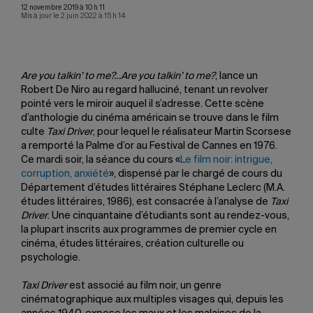
12 novembre 2019 à 10 h 11
Mis à jour le 2 juin 2022 à 15 h 14
Are you talkin’ to me?…Are you talkin’ to me?
, lance un
Robert De Niro au regard halluciné, tenant un revolver
pointé vers le miroir auquel il s’adresse. Cette scène
d’anthologie du cinéma américain se trouve dans le film
culte
Taxi Driver
, pour lequel le réalisateur Martin Scorsese
a remporté la Palme d’or au Festival de Cannes en 1976.
Ce mardi soir, la séance du cours «
Le film noir: intrigue,
corruption, anxiété
», dispensé par le chargé de cours du
Département d’études littéraires Stéphane Leclerc (M.A.
études littéraires, 1986), est consacrée à l’analyse de
Taxi
Driver
. Une cinquantaine d’étudiants sont au rendez-vous,
la plupart inscrits aux programmes de premier cycle en
cinéma, études littéraires, création culturelle ou
psychologie.
Taxi Driver
est associé au film noir, un genre
cinématographique aux multiples visages qui, depuis les