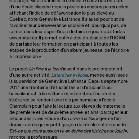
«Le projet vise à stimuler la créativité chez des enfants
d’une école classée depuis plusieurs années parmi celles
affichant l’indice de défavorisation le plus élevé au
Québec, note Geneviève Lafrance. Il a aussi pour but de
favoriser leur persévérance scolaire et, pourquoi pas, de
semer dans leur esprit l’idée de faire un jour des études
universitaires. Il permet enfin à des étudiants de l’UQAM
de parfaire leur formation en participant à toutes les
étapes de la production d’un album jeunesse, de l’écriture
à l’impression.»
Le projet
Un livre à la fois
s’inscrit dans le prolongement
d’une autre activité,
Littéraires à l’école
, menée aussi sous
la supervision de Geneviève Lafrance. Depuis septembre
2017, une trentaine d’étudiantes et d’étudiants au
baccalauréat, à la maîtrise et au doctorat en études
littéraires se rendent une fois par semaine à l’école
Champlain pour faire la lecture aux élèves de maternelle,
de première et de deuxième année, et ainsi partager leur
amour des livres. «L’idée d’un
Livre à la fois
a germé l’an
dernier après qu’un petit garçon de l’école eut demandé:
Est-ce que nous aussi on va en écrire des histoires un jour?
»,
raconte la professeure.