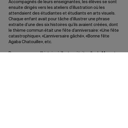
Accompagnés de leurs enseignantes, les élèves se sont
ensuite dirigés vers les ateliers d’illustration où les
attendaient des étudiantes et étudiants en arts visuels.
Chaque enfant avait pour tâche d’illustrer une phrase
extraite d’une des six histoires qu’ils avaient créées, dont
le thème commun était une fête d’anniversaire: «Une fête
catastrophique», «L’anniversaire gâché», «Bonne fête
Agaba Chatouille», etc.
Dans un groupe, l’histoire à illustrer était celle de Margot,
huit ans, qui a toujours rêvé de recevoir en cadeau un
animal de compagnie. Alicia, élève de deuxième année,
devait dessiner une image à partir de la phrase suivante:
«À la surprise générale, un invité retardataire arrive avec
une énorme boîte. La fêtée s’empresse de l’ouvrir et y
découvre un gigantesque éléphant rose pilotant un
vaisseau spatial.»
La matinée s’est conclue par une activité surprise au
cours de laquelle les enfants devaient assembler, comme
dans un puzzle, des fragments de dessins réalisés par
l’illustratrice Mireille Levert.