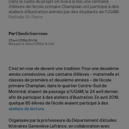
Dans le cadre du projet
Un livre à la fois
, une centaine
Dans
 des
d’élèves de l’école primaire Champlain ont participé à des
d’él
UQAM.
ateliers d’illustration animés par des étudiants de l’UQAM.
atel
Nathalie St-Pierre
Nath
Par
Claude Gauvreau
25 avril 2019 à 16 h 04
Mis à jour le 29 avril 2019 à 14 h 04
C’est en voie de devenir une tradition. Pour une deuxième
année consécutive, une centaine d’élèves – maternelle et
classes de première et deuxième années – de l’école
primaire Champlain, dans le quartier Centre-Sud de
Montréal, étaient de passage à l’UQAM, le 24 avril dernier,
afin de participer à des ateliers d’illustration. En avril 2018,
quelque 85 élèves de l’école avaient participé à des
ateliers de lecture
.
Organisée par la professeure du Département d’études
littéraires Geneviève Lafrance, en collaboration avec