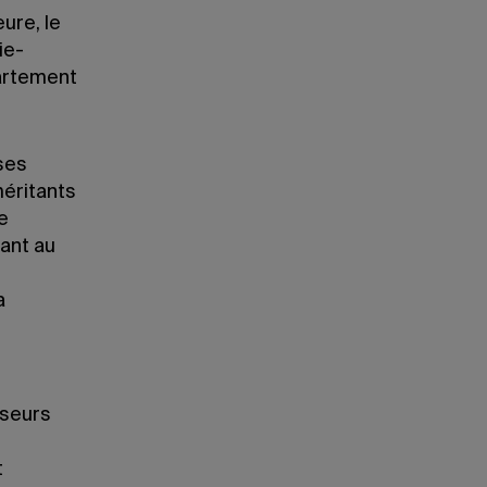
ure, le
ie-
partement
ses
méritants
e
lant au
a
sseurs
t