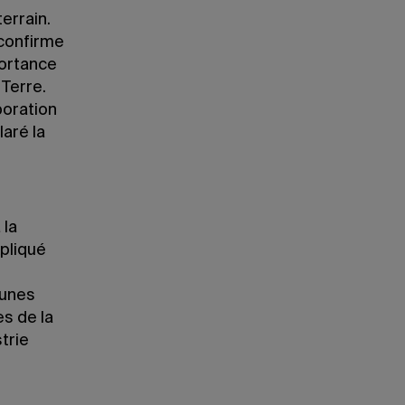
errain.
 confirme
portance
Terre.
boration
aré la
 la
xpliqué
eunes
es de la
trie