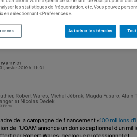
t d’améliorer votre expérience sur le site, de vous proposer des 
analyser les statistiques de fréquentation, etc. Vous pouvez person
LES INSTITUTIONNELLES
ENSEIGNEMENT
FONDATION DE L'UQAM
SCIENCES
ix en sélectionnant « Préférences ».
rences
Autoriser les témoins
Tout
19 à 11 h 01
 31 janvier 2019 à 11 h 01
uthier, Robert Wares, Michel Jébrak, Magda Fusaro, Alain 
langer et Nicolas Dedek.
St-Pierre
cadre de la campagne de financement «
100 millions d
tion de l’UQAM annonce un don exceptionnel d’un mill
 offert par Robert Wares, géologue professionnel et