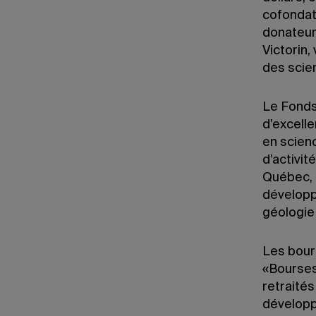
cofondate
donateur 
Victorin,
des scie
Le Fonds
d’excelle
en scienc
d’activit
Québec, 
développ
géologie
Les bour
«Bourses
retraités
développ