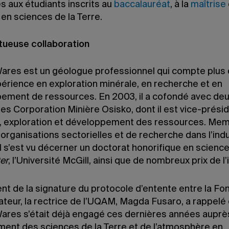
s aux étudiants inscrits au
baccalauréat
, à la
maîtrise
en sciences de la Terre.
tueuse collaboration
ares est un géologue professionnel qui compte plus 
périence en exploration minérale, en recherche et en
ement de ressources. En 2003, il a cofondé avec de
es Corporation Minière Osisko, dont il est vice-présid
n, exploration et développement des ressources. Me
organisations sectorielles et de recherche dans l’ind
il s’est vu décerner un doctorat honorifique en scienc
er
, l’Université McGill, ainsi que de nombreux prix de l’
t de la signature du protocole d’entente entre la Fo
ateur, la rectrice de l’UQAM, Magda Fusaro, a rappelé
ares s’était déjà engagé ces dernières années auprè
ent des sciences de la Terre et de l’atmosphère en