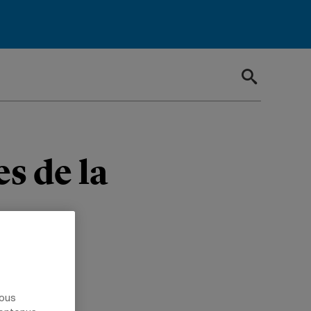
s de la
tion en
nous