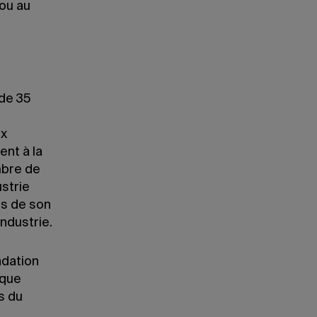
ou au
de 35
ux
ent à la
mbre de
ustrie
es de son
industrie.
ndation
 que
s du