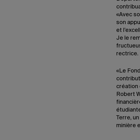
contribua
«Avec so
son appui
et l’exc
Je le re
fructueu
rectrice.
«Le Fond
contribut
création 
Robert W
financièr
étudiante
Terre, un
minière 