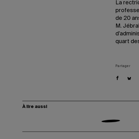
La rectri
professeu
de 20 an
M. Jébra
d’admini
quart de
Partager
À lire aussi