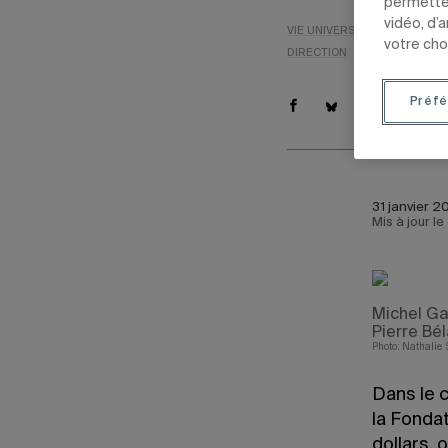
permetten
vidéo, d’
VIE UNIVERSITAIRE
NOUVEL
votre cho
DIRECTION
Préfé
31 janvier 20
Mis à jour le
Michel Ga
Pierre Bé
Photo: Nathalie 
Dans le 
la Fonda
dollars,