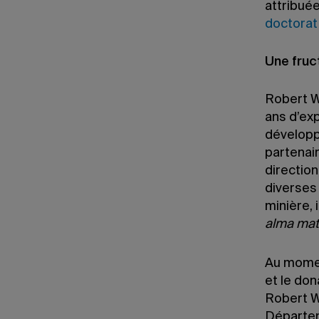
attribuée
doctorat
Une fruc
Robert W
ans d’ex
développ
partenair
directio
diverses 
minière, 
alma mat
Au momen
et le don
Robert W
Départem