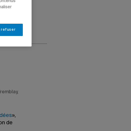
contenus
naliser
PROFESSEURS
 refuser
Tremblay,
’idées
»,
ion de