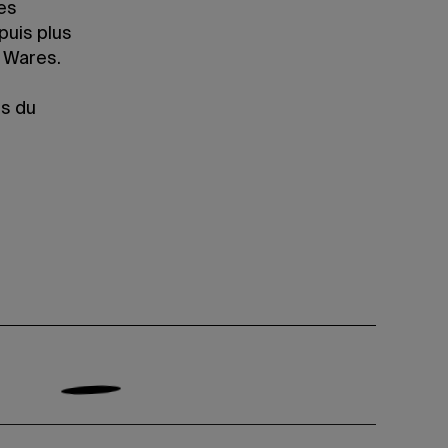
des
puis plus
t Wares.
us du