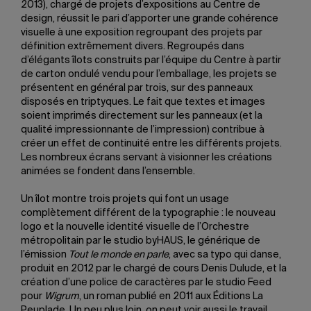
2013), chargé de projets d’expositions au Centre de
design, réussit le pari d’apporter une grande cohérence
visuelle à une exposition regroupant des projets par
définition extrêmement divers. Regroupés dans
d’élégants îlots construits par l’équipe du Centre à partir
de carton ondulé vendu pour l’emballage, les projets se
présentent en général par trois, sur des panneaux
disposés en triptyques. Le fait que textes et images
soient imprimés directement sur les panneaux (et la
qualité impressionnante de l’impression) contribue à
créer un effet de continuité entre les différents projets.
Les nombreux écrans servant à visionner les créations
animées se fondent dans l’ensemble.
Un îlot montre trois projets qui font un usage
complètement différent de la typographie : le nouveau
logo et la nouvelle identité visuelle de l’Orchestre
métropolitain par le studio byHAUS, le générique de
l’émission
Tout le monde en parle
, avec sa typo qui danse,
produit en 2012 par le chargé de cours Denis Dulude, et la
création d’une police de caractères par le studio Feed
pour
Wigrum
, un roman publié en 2011 aux Éditions La
Peuplade. Un peu plus loin, on peut voir aussi le travail