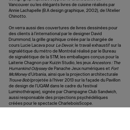
Vancouver ou les élégants livres de cuisine réalisés par
Annie Lachapelle (B.A design graphique, 2002), de l’Atelier
Chinotto.
On verra aussi des couvertures de livres dessinées pour
des clients à l’international par le designer David
Drummond, la grille graphique créée par la chargée de
cours Lucie Lacava pour
Le Devoir
, le travail exhaustif sur la
signalétique du métro de Montréal réalisé par le Bureau
de signalétique de la STM, les emballages conçus pour la
Laiterie Chagnon par Kuizin Studio, les jeux
Ancestors : The
Humankind Odyssey
de Panache Jeux numériques et
Fort
McMoney
d’Urbania, ainsi que la projection architecturale
Trouve Bob
(projetée à l’hiver 2013 sur la façade du Pavillon
de design de l’UQAM dans le cadre du festival
Luminothérapie), signée par Champagne Club Sandwich,
aussi responsable des projections psychédéliques
créées pour le spectacle CharleboisScope.
Design MTL
(
L’identité de marque
,
Le savoir-faire
et
Le
graphisme animé
), trois vidéos réalisées par
La Fabrique
culturelle
,
la plateforme culturelle numérique de Télé-