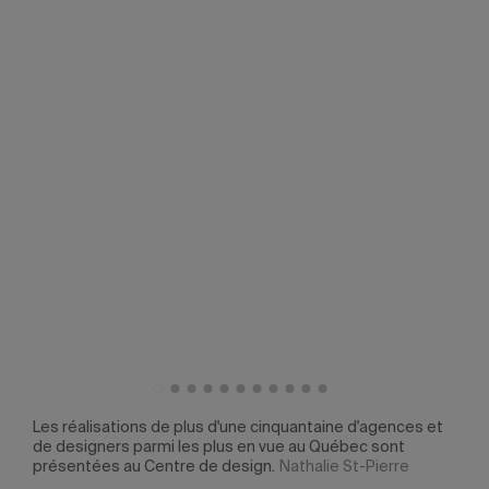
Les réalisations de plus d'une cinquantaine d'agences et
Les 
de designers parmi les plus en vue au Québec sont
de d
présentées au Centre de design.
Nathalie St-Pierre
prés