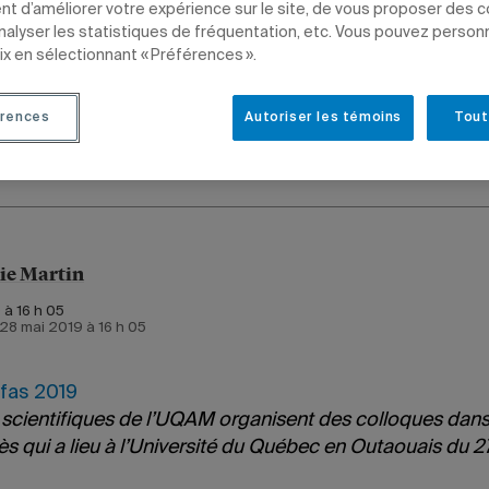
t d’améliorer votre expérience sur le site, de vous proposer des 
analyser les statistiques de fréquentation, etc. Vous pouvez person
ix en sélectionnant « Préférences ».
PROFESSEURS
CHARGÉS DE COURS
rences
Autoriser les témoins
Tout
ie Martin
 à 16 h 05
e 28 mai 2019 à 16 h 05
fas 2019
 scientifiques de l’UQAM organisent des colloques dans
s qui a lieu à l’Université du Québec en Outaouais du 2