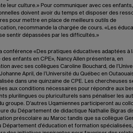
te leur culture.» Pour communiquer avec ces enfants,
onnelles doivent avoir du temps et disposer des ress
res pour mettre en place de meilleurs outils de
ation, recommande la chargée de cours. «Les éduca
e sentir dépassées par les difficultés.»
la conférence «Des pratiques éducatives adaptées à l
 des enfants en CPE», Nancy Allen présentera, en
tion avec ses collègues Caroline Bouchard, de l’Unive
 Johanne April, de l’Université du Québec en Outaouai
alisée dans une quinzaine de CPE. Les chercheuses s
ées aux conditions nécessaires pour répondre aux be
ts plurilingues ou pluriculturels sans pénaliser les au
du groupe. D’autres Uqamiennes participeront au coll
ure du Département de didactique Nathalie Bigras di
cation préscolaire au Maroc tandis que sa collègue G
u Département d’éducation et formation spécialisées,