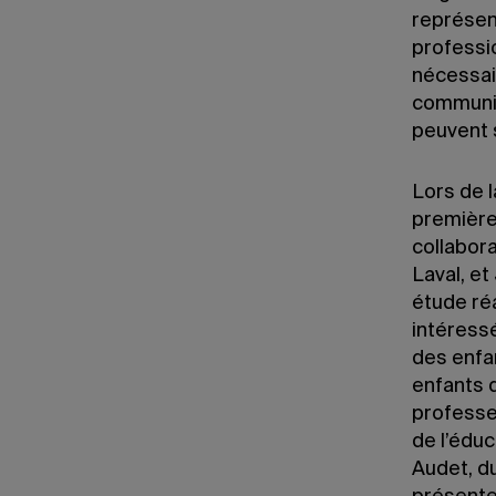
représen
professi
nécessai
communic
peuvent s
Lors de 
première
collabora
Laval, et
étude ré
intéress
des enfan
enfants 
professe
de l’édu
Audet, d