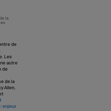
de la
res
centre de
s
e. Les
une autre
e de
se de la
y Allen,
et
t
e: enjeux