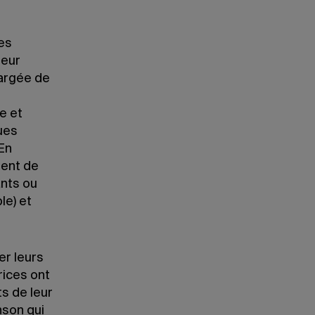
es
leur
hargée de
e et
ques
 En
sent de
ants ou
le) et
er leurs
rices ont
s de leur
nson qui