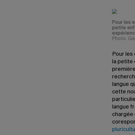
Pour les e
petite en
expérience
Photo: Ge
Pour les 
la petite
premières
recherch
langue qu
cette nou
particuli
langue fr
chargée 
corespon
pluricult