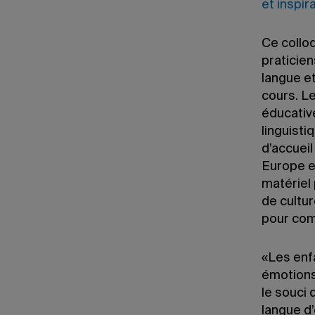
et inspir
Ce collo
praticien
langue et
cours. Le
éducative
linguisti
d’accueil
Europe e
matériel
de cultur
pour com
«Les enf
émotions
le souci
langue d’