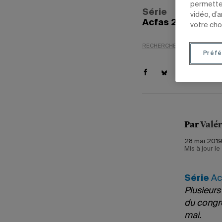
permetten
Série
vidéo, d’
Acfas 2019
votre cho
RECHERCHE
ÉDUCATION
Préfé
Par
Valér
28 mai 2019
Mis à jour l
Série
Ac
Plusieurs
du congrè
mai.