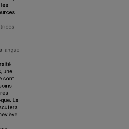
 les
ources
trices
a langue
rsité
s, une
e sont
soins
tres
oque. La
scutera
eneviève