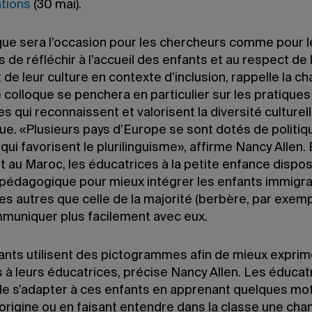
ations
(30 mai).
que sera l’occasion pour les chercheurs comme pour l
s de réfléchir à l’accueil des enfants et au respect de 
 de leur culture en contexte d’inclusion, rappelle la c
 colloque se penchera en particulier sur les pratiques
s qui reconnaissent et valorisent la diversité culturell
que. «Plusieurs pays d’Europe se sont dotés de politi
 qui favorisent le plurilinguisme», affirme Nancy Allen.
t au Maroc, les éducatrices à la petite enfance dispo
 pédagogique pour mieux intégrer les enfants immigr
es autres que celle de la majorité (berbère, par exemp
muniquer plus facilement avec eux.
ants utilisent des pictogrammes afin de mieux exprim
 à leurs éducatrices, précise Nancy Allen. Les éducat
 de s’adapter à ces enfants en apprenant quelques mot
origine ou en faisant entendre dans la classe une cha