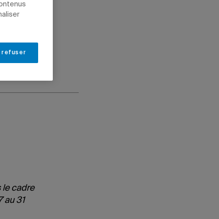
contenus
naliser
 refuser
 le cadre
7 au 31