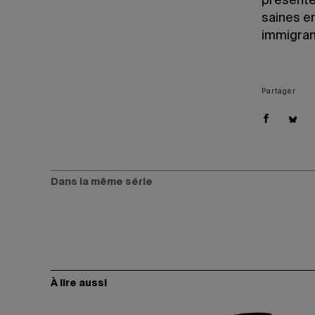
présenter
saines en
immigran
Partager
Dans la même série
À lire aussi