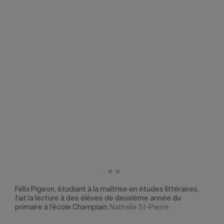
 et
Félix Pigeon, étudiant à la maîtrise en études littéraires,
Une 
e la
fait la lecture à des élèves de deuxième année du
au d
ée à
primaire à l'école Champlain
Nathalie St-Pierre
lect
l'éc