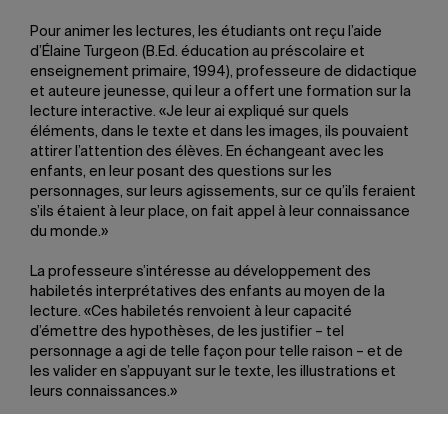
Pour animer les lectures, les étudiants ont reçu l’aide
d’Élaine Turgeon (B.Ed. éducation au préscolaire et
enseignement primaire, 1994), professeure de didactique
et auteure jeunesse, qui leur a offert une formation sur la
lecture interactive. «Je leur ai expliqué sur quels
éléments, dans le texte et dans les images, ils pouvaient
attirer l’attention des élèves. En échangeant avec les
enfants, en leur posant des questions sur les
personnages, sur leurs agissements, sur ce qu’ils feraient
s’ils étaient à leur place, on fait appel à leur connaissance
du monde.»
La professeure s’intéresse au développement des
habiletés interprétatives des enfants au moyen de la
lecture. «Ces habiletés renvoient à leur capacité
d’émettre des hypothèses, de les justifier – tel
personnage a agi de telle façon pour telle raison – et de
les valider en s’appuyant sur le texte, les illustrations et
leurs connaissances.»
Ce ne sont pas tous les albums jeunesse, toutefois, qui