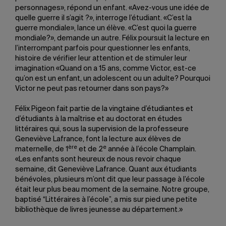
personnages», répond un enfant. «Avez-vous une idée de
quelle guerre il s’agit ?», interroge l’étudiant. «C’est la
guerre mondiale», lance un élève. «C’est quoi la guerre
mondiale?», demande un autre. Félix poursuit la lecture en
l’interrompant parfois pour questionner les enfants,
histoire de vérifier leur attention et de stimuler leur
imagination «Quand on a 15 ans, comme Victor, est-ce
qu’on est un enfant, un adolescent ou un adulte? Pourquoi
Victor ne peut pas retourner dans son pays?»
Félix Pigeon fait partie de la vingtaine d’étudiantes et
d’étudiants à la maîtrise et au doctorat en études
littéraires qui, sous la supervision de la professeure
Geneviève Lafrance, font la lecture aux élèves de
ère
e
maternelle, de 1
et de 2
année à l’école Champlain.
«Les enfants sont heureux de nous revoir chaque
semaine, dit Geneviève Lafrance. Quant aux étudiants
bénévoles, plusieurs m’ont dit que leur passage à l’école
était leur plus beau moment de la semaine. Notre groupe,
baptisé “Littéraires à l’école”, a mis sur pied une petite
bibliothèque de livres jeunesse au département.»