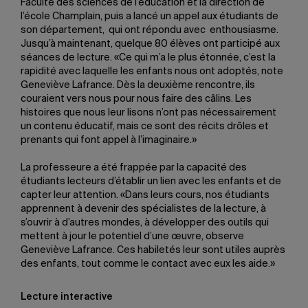
Faculté des sciences de l’éducation et la direction de
l’école Champlain, puis a lancé un appel aux étudiants de
son département, qui ont répondu avec enthousiasme.
Jusqu’à maintenant, quelque 80 élèves ont participé aux
séances de lecture. «Ce qui m’a le plus étonnée, c’est la
rapidité avec laquelle les enfants nous ont adoptés, note
Geneviève Lafrance. Dès la deuxième rencontre, ils
couraient vers nous pour nous faire des câlins. Les
histoires que nous leur lisons n’ont pas nécessairement
un contenu éducatif, mais ce sont des récits drôles et
prenants qui font appel à l’imaginaire.»
La professeure a été frappée par la capacité des
étudiants lecteurs d’établir un lien avec les enfants et de
capter leur attention. «Dans leurs cours, nos étudiants
apprennent à devenir des spécialistes de la lecture, à
s’ouvrir à d’autres mondes, à développer des outils qui
mettent à jour le potentiel d’une œuvre, observe
Geneviève Lafrance. Ces habiletés leur sont utiles auprès
des enfants, tout comme le contact avec eux les aide.»
Lecture interactive