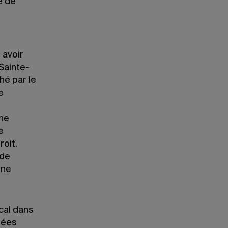
e de
 avoir
Sainte-
hé par le
e
che
e
roit.
 de
une
cal dans
nées