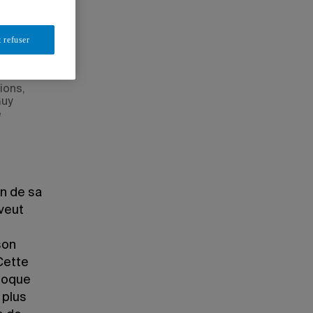
 refuser
ions,
Guy
e
n de sa
 veut
e
son
Cette
lloque
 plus