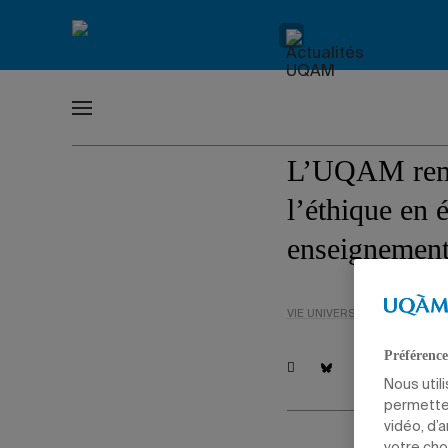
Accueil
|
Vie universitaire
Hommag
L’UQAM reme
l’éthique en 
enseignement
VIE UNIVERSITAIRE
TÊTES D
Préférence
Nous util
permetten
vidéo, d’
votre cho