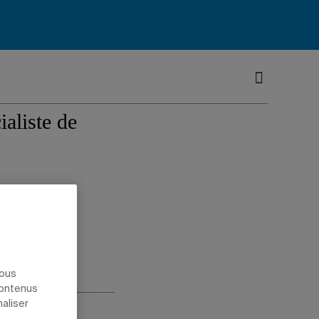
t
ialiste de
nous
contenus
naliser