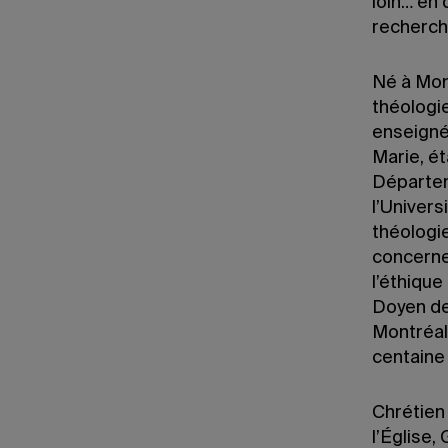
loin… en
recherche
Né à Mont
théologie
enseigné 
Marie, é
Départem
l’Univers
théologi
concernen
l’éthique
Doyen de
Montréal 
centaine 
Chrétien
l’Église,