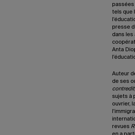
passées 
tels que 
l’éducati
presse d
dans les
coopérat
Anta Diop
l’éducati
Auteur 
de ses o
contredit,
sujets à 
ouvrier,
l’immigra
internati
revues
R
en a part