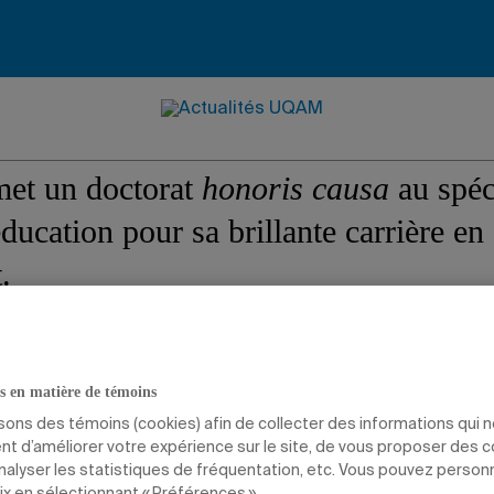
e à Guy Bourgeaul
t un doctorat
honoris causa
au spéc
éducation pour sa brillante carrière en
.
'AFFICHE
PRIX ET DISTINCTIONS
ÉDUCATION
s en matière de témoins
isons des témoins (cookies) afin de collecter des informations qui 
t d’améliorer votre expérience sur le site, de vous proposer des 
analyser les statistiques de fréquentation, etc. Vous pouvez person
ix en sélectionnant « Préférences ».