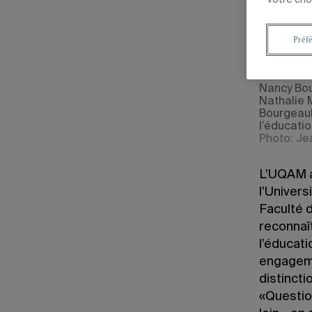
28 mai 2018
Mis à jour l
Préf
Nancy Bou
Nathalie 
Bourgeaul
l’éducati
Photo: Je
L’UQAM a
l’Univer
Faculté d
reconnaî
l’éducati
engageme
distincti
«Question