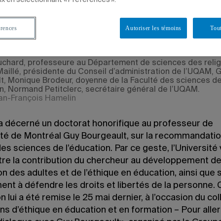
 à 14 h 05
e 7 juin 2022 à 10 h 40
érences
Autoriser les témoins
Tout
chard, professeure au Département de sciences des relig
Maillé, présidente du Conseil d’administration de l’UQAM, 
t, Monique Brodeur, doyenne de la Faculté des sciences d
on, Normand Petitclerc, secrétaire général de l’UQAM.
an-François Hamelin
 décerné un doctorat honorifique au professeur de
sité de Montréal Guy Bourgeault, sur la recommandatio
es sciences de l’éducation. Par ce geste, l’Université
tre la contribution du chercheur au développement d
on des adultes et de l’éthique en éducation, ainsi que 
nt à défendre les droits et libertés de la personne. 
on lui a été remise le 25 mai dernier, à l’occasion du co
s d’éthique en éducation et en formation – Pour aller