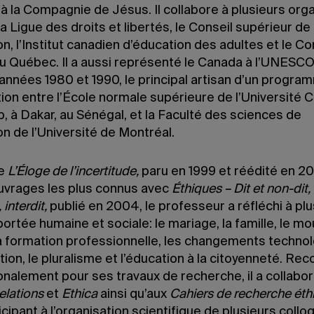
à la Compagnie de Jésus. Il collabore à plusieurs org
la Ligue des droits et libertés, le Conseil supérieur de
on, l’Institut canadien d’éducation des adultes et le Co
u Québec. Il a aussi représenté le Canada à l’UNESCO 
 années 1980 et 1990, le principal artisan d’un progr
ion entre l’École normale supérieure de l’Université 
, à Dakar, au Sénégal, et la Faculté des sciences de
on de l’Université de Montréal.
de
L’Éloge de l’incertitude,
paru en 1999 et réédité en 201
uvrages les plus connus avec
Éthiques – Dit et non-dit,
 interdit,
publié en 2004, le professeur a réfléchi à pl
portée humaine et sociale: le mariage, la famille, le 
 la formation professionnelle, les changements techno
tion, le pluralisme et l’éducation à la citoyenneté. Re
onalement pour ses travaux de recherche, il a collabo
elations
et
Ethica
ainsi qu’aux
Cahiers de recherche éth
icipant à l’organisation scientifique de plusieurs collo