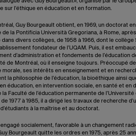
 dialogue avec Guy Bourgeault», organisé par le Group
 sur l’éthique en éducation et en formation.
réal, Guy Bourgeault obtient, en 1969, un doctorat en
 de la Pontificia Università Gregoriana, à Rome, après
dans divers collèges, de 1958 à 1966, dont le collège 
tablissement fondateur de l’UQAM. Puis, il est embauc
ent d’administration et fondements de l’éducation d
ité de Montréal, où il enseigne toujours. Préoccupé de
e morale, ses intérêts en enseignement et en recher
t la philosophie de l’éducation, la bioéthique ainsi qu
 en éducation, en intervention sociale, en santé et en d
 la Faculté de l’éducation permanente de l’Université
de 1977 à 1985, il a dirigé les travaux de recherche d’
d’étudiants à la maîtrise et au doctorat.
 engagé socialement, favorable à un changement radi
 Guy Bourgeault quitte les ordres en 1975, après 25 an