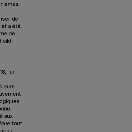
anismes,
nseil de
et a été,
amme de
Cheikh
8, l’un
usieurs
mouvement
logiques,
connu
ré aux
ique
, tout
ques à