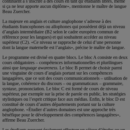
continuent à s’inscrire à des cours en tant qu’étudiants libres, même
si ça ne leur apporte aucun diplôme», mentionne le maître de langue
Beau Zuercher.
La majeure en anglais et culture anglophone s’adresse à des
étudiants francophones ou allophones qui possèdent déjà un niveau
d’anglais intermédiaire (B2 selon le cadre européen commun de
référence pour les langues) et qui souhaitent accéder au niveau
supérieur (C2). «Ce niveau se rapproche de celui d’une personne
dont la langue maternelle est l’anglais», précise le maître de langue.
Le programme est divisé en quatre blocs. Le bloc A consiste en deux
cours obligatoires – compétences informationnelles et plurilingues
ainsi que
language awareness
. Le bloc B permet de choisir parmi
une vingtaine de cours d’anglais portant sur les compétences
langagières, que ce soit des cours communicationnels – utilisation de
la langue, cohérence du discours – ou grammaticaux – grammaire,
syntaxe, prononciation. Le bloc C est formé de cours de niveau
supérieur, par exemple sur la prise de parole en public, les stratégies
stylistiques ou l’esprit critique face aux médias. Enfin, le bloc D est
constitué de cours d’autres départements portant sur la culture
anglophone. «Étudier d’autres domaines est une approche très
bénéfique pour le développement des compétences langagières»,
affirme Beau Zuercher.
Les étudiants peuvent également effectuer un séjour d’études ou un