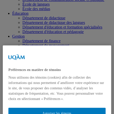
École de langues
École des médias
Éducation
Département de didactique
Département de didactique des langues
Département d'éducation et formation spécialisées
Département d'éducation et pédagogie
Gestion
Département de finance
Département de management
Département de marketing
Département de stratégie, responsabilité sociale et
environnementale
Département des sciences comptables
Département des sciences économiques
Préférences en matière de témoins
Département d’analytique, opérations et technologies
de l’information
Nous utilisons des témoins (cookies) afin de collecter des
Département d'études urbaines et touristiques
informations qui nous permettent d’améliorer votre expérience sur
Département d'organisation et ressources humaines
le site, de vous proposer des contenus vidéo, d’analyser les
École supérieure de mode
statistiques de fréquentation, etc. Vous pouvez personnaliser votre
Politique et droit
choix en sélectionnant « Préférences ».
Département de science politique
Département des sciences juridiques
Institut d'études internationales de Montréal
Autoriser les témoins