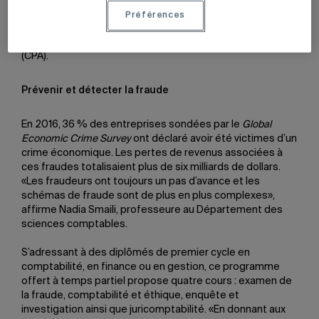
l’expert-comptable ainsi qu’une voie d’accès à la
Préférences
certification avancée en comptabilité et finance (CACF)
ou à la profession de comptable professionnel agréé
(CPA).
Prévenir et détecter la fraude
En 2016, 36 % des entreprises sondées par le
Global
Economic Crime Survey
ont déclaré avoir été victimes d’un
crime économique. Les pertes de revenus associées à
ces fraudes totalisaient plus de six milliards de dollars.
«Les fraudeurs ont toujours un pas d’avance et les
schémas de fraude sont de plus en plus complexes»,
affirme Nadia Smaili, professeure au Département des
sciences comptables.
S’adressant à des diplômés de premier cycle en
comptabilité, en finance ou en gestion, ce programme
offert à temps partiel propose quatre cours : examen de
la fraude, comptabilité et éthique, enquête et
investigation ainsi que juricomptabilité. «En donnant aux