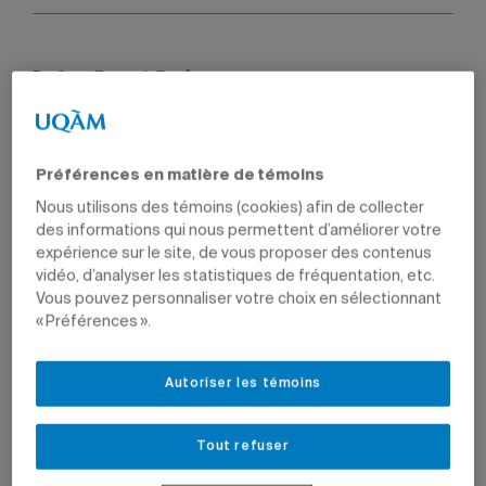
Par
Jean-François Ducharme
27 mars 2018 à 16 h 03
Mis à jour le 26 janvier 2024 à 12 h 08
Préférences en matière de témoins
Nous utilisons des témoins (cookies) afin de collecter
des informations qui nous permettent d’améliorer votre
Photo: iStock
expérience sur le site, de vous proposer des contenus
vidéo, d’analyser les statistiques de fréquentation, etc.
Deux nouveaux programmes en comptabilité seront
Vous pouvez personnaliser votre choix en sélectionnant
e
offerts à l’automne 2018. Le
programme court de 2
« Préférences ».
cycle sur la prévention et la détection de la fraude
comptable
offre des outils concrets pour contrer la
fraude et encourager l’éthique organisationnelle, et
Autoriser les témoins
permet aux étudiants de se préparer aux examens en vue
de l’obtention des titres de
Certified Fraud Examiner
(CFE)
et de
Certified in Financial Forensics
(CFF). Le
certificat
Tout refuser
spécialisé en comptabilité
propose une formation
avancée dans les différents domaines d’intervention de