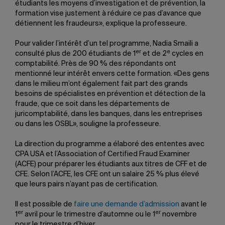
étudiants les moyens d’investigation et de prévention, la
formation vise justement à réduire ce pas d’avance que
détiennent les fraudeurs», explique la professeure.
Pour valider l’intérêt d’un tel programme, Nadia Smaili a
er
e
consulté plus de 200 étudiants de 1
et de 2
cycles en
comptabilité. Près de 90 % des répondants ont
mentionné leur intérêt envers cette formation. «Des gens
dans le milieu m’ont également fait part des grands
besoins de spécialistes en prévention et détection de la
fraude, que ce soit dans les départements de
juricomptabilité, dans les banques, dans les entreprises
ou dans les OSBL», souligne la professeure.
La direction du programme a élaboré des ententes avec
CPA USA et l’Association of Certified Fraud Examiner
(ACFE) pour préparer les étudiants aux titres de CFF et de
CFE. Selon l’ACFE, les CFE ont un salaire 25 % plus élevé
que leurs pairs n’ayant pas de certification.
Il est possible de
faire une demande d’admission
avant le
er
er
1
avril pour le trimestre d’automne ou le 1
novembre
pour le trimestre d’hiver.