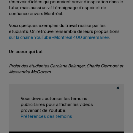
réservoir d’idées qui pourraient servir d’inspiration dans le
futur, mais aussi un vif témoignage d’espoir et de
confiance envers Montréal.
Voici quelques exemples du travail réalisé par les
étudiants. On retrouve l’ensemble de leurs propositions
sur la chaîne YouTube «Montréal 400 anniversaire»
.
Un coeur qui bat
Projet des étudiantes Carolane Belanger, Charlie Clermont et
Alessandra McGovern.
Vous devez autoriser les témoins
Saviez-vous qu’en 2042, les citoyens de la métropole
se définiraient plutôt comme Montréaleux,
publicitaires pour afficher les vidéos
Montréaliens, Montréalistes, etc.?
provenant de Youtube.
Préférences des témoins
Projet des étudiantes Béatrice Dubreuil, Laurence C.-Massé,
Alice Picard et Julia Welch.