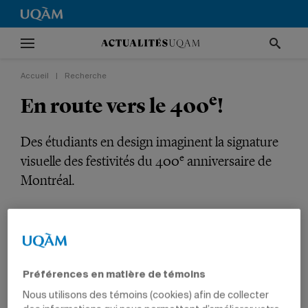
Accueil
|
Recherche
e
En route vers le 400
!
Des étudiants en design imaginent la signature
e
visuelle des festivités du 400
anniversaire de
Montréal.
RECHERCHE
ARTS
ÉTUDIANTS
PROFESSEURS
Préférences en matière de témoins
Nous utilisons des témoins (cookies) afin de collecter