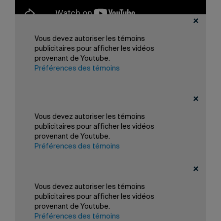
Vous devez autoriser les témoins
e
Que le logo du 400
anniversaire sera multiforme et
évolua constamment selon des algorithmes préétablis?
publicitaires pour afficher les vidéos
provenant de Youtube.
Préférences des témoins
Projet des étudiants Geneviève Bergeron et Noé St-Onge.
Vous devez autoriser les témoins
Quatre siècles d’histoire
publicitaires pour afficher les vidéos
provenant de Youtube.
Projet des étudiants Samuel Daigneault et Philippe Leclerc.
Préférences des témoins
Partager
Vous devez autoriser les témoins
publicitaires pour afficher les vidéos
provenant de Youtube.
Préférences des témoins