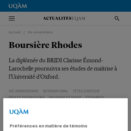
Accueil
|
Vie universitaire
Boursière Rhodes
La diplômée du BRIDI Clarisse Émond-
Larochelle poursuivra ses études de maîtrise à
l’Université d’Oxford.
VIE UNIVERSITAIRE
INTERNATIONAL
TÊTES D'AFFICHE
PRIX ET DISTINCTIONS
POLITIQUE ET DROIT
ÉTUDIANTS
Préférences en matière de témoins