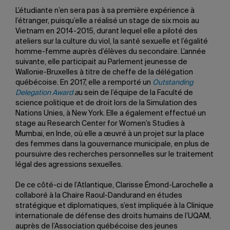
L’étudiante n’en sera pas à sa première expérience à
l’étranger, puisqu’elle a réalisé un stage de six mois au
Vietnam en 2014-2015, durant lequel elle a piloté des
ateliers sur la culture du viol, la santé sexuelle et l’égalité
homme-femme auprès d’élèves du secondaire. L’année
suivante, elle participait au Parlement jeunesse de
Wallonie-Bruxelles à titre de cheffe de la délégation
québécoise. En 2017, elle a remporté un
Outstanding
Delegation Award
a
u sein de l’équipe de la Faculté de
science politique et de droit lors de la Simulation des
Nations Unies, à New York. Elle a également effectué un
stage au Research Center for Women’s Studies à
Mumbai, en Inde, où elle a œuvré à un projet sur la place
des femmes dans la gouvernance municipale, en plus de
poursuivre des recherches personnelles sur le traitement
légal des agressions sexuelles.
De ce côté-ci de l’Atlantique, Clarisse Émond-Larochelle a
collaboré à la Chaire Raoul-Dandurand en études
stratégique et diplomatiques, s’est impliquée à la Clinique
internationale de défense des droits humains de l’UQAM,
auprès de l’Association québécoise des jeunes