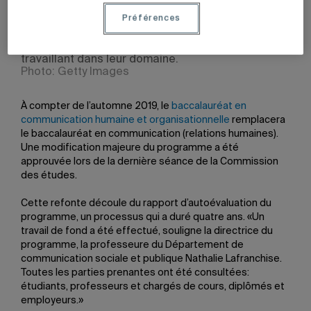
Préférences
Le programme offre d’excellentes perspectives
professionnelles, plus de 80 % des diplômés
travaillant dans leur domaine.
Photo: Getty Images
À compter de l’automne 2019, le
baccalauréat en
communication humaine et organisationnelle
remplacera
le baccalauréat en communication (relations humaines).
Une modification majeure du programme a été
approuvée lors de la dernière séance de la Commission
des études.
Cette refonte découle du rapport d’autoévaluation du
programme, un processus qui a duré quatre ans. «Un
travail de fond a été effectué, souligne la directrice du
programme, la professeure du Département de
communication sociale et publique Nathalie Lafranchise.
Toutes les parties prenantes ont été consultées:
étudiants, professeurs et chargés de cours, diplômés et
employeurs.»