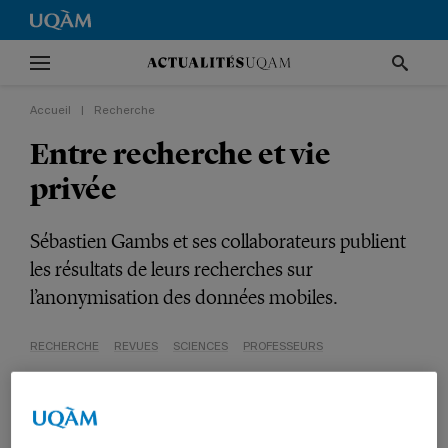
Accueil
|
Recherche
Entre recherche et vie
privée
Sébastien Gambs et ses collaborateurs publient
les résultats de leurs recherches sur
l’anonymisation des données mobiles.
RECHERCHE
REVUES
SCIENCES
PROFESSEURS