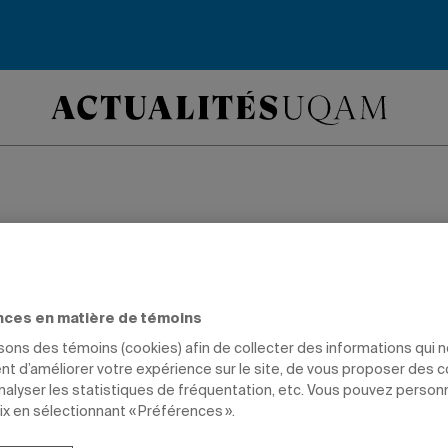
tion montréalaise
res est nommée au comité consultatif
nces en matière de témoins
a Ville de Montréal.
isons des témoins (cookies) afin de collecter des informations qui 
t d’améliorer votre expérience sur le site, de vous proposer des 
analyser les statistiques de fréquentation, etc. Vous pouvez person
ix en sélectionnant « Préférences ».
TIONS
GESTION
PROFESSEURS
DIPLÔMÉS