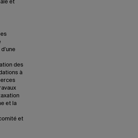
ale et
des
e
 d’une
ation des
ations à
merces
travaux
taxation
e et la
comité et