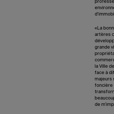
professe
environn
d’immobi
«La bonn
artères 
développ
grande v
propriét
commerce
la Ville
face à di
majeurs s
foncière 
transfor
beaucoup
de m’imp