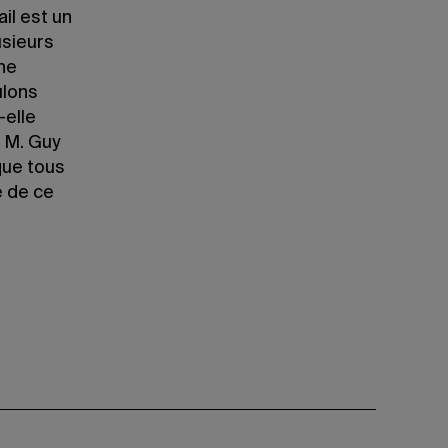
il est un
usieurs
ne
ulons
-elle
 M. Guy
que tous
e de ce