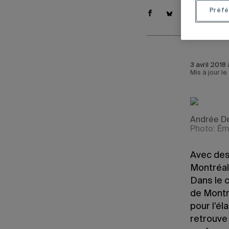
Préfé
3 avril 2018
Mis à jour le
Andrée D
Photo: Ém
Avec des 
Montréal
Dans le 
de Montré
pour l’él
retrouve 