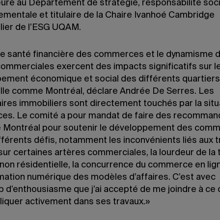
ure au Département de stratégie, responsabilité soci
ementale et titulaire de la Chaire Ivanhoé Cambridge
lier de l’ESG UQAM.
e santé financière des commerces et le dynamisme 
commerciales exercent des impacts significatifs sur l
ement économique et social des différents quartiers
ille comme Montréal, déclare Andrée De Serres. Les
aires immobiliers sont directement touchés par la situ
s. Le comité a pour mandat de faire des recommand
 de Montréal pour soutenir le développement des com
fférents défis, notamment les inconvénients liés aux 
ur certaines artères commerciales, la lourdeur de la 
non résidentielle, la concurrence du commerce en lign
mation numérique des modèles d’affaires. C’est avec
 d’enthousiasme que j’ai accepté de me joindre à ce 
liquer activement dans ses travaux.»