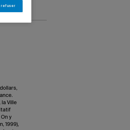
 refuser
dollars,
ance.
a Ville
tatif
 On y
, 1999),