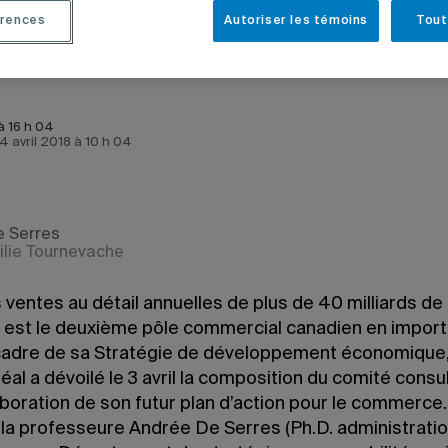
rences
Autoriser les témoins
Tout
 à 16 h 04
 4 avril 2018 à 10 h 04
e Serres
ilie Tournevache
ventes au détail annuelles de plus de 40 milliards de 
 est le deuxième pôle commercial canadien en import
cadre de sa Stratégie de développement économique, l
al a dévoilé le 3 avril la composition du comité consul
aboration de son futur plan d’action pour le commerce.
la professeure Andrée De Serres (Ph.D. administration