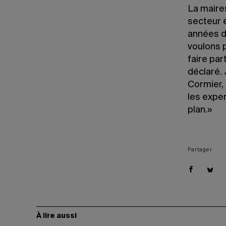
La maire
secteur 
années d
voulons 
faire part
déclaré.
Cormier, 
les exper
plan.»
Partager
À lire aussi