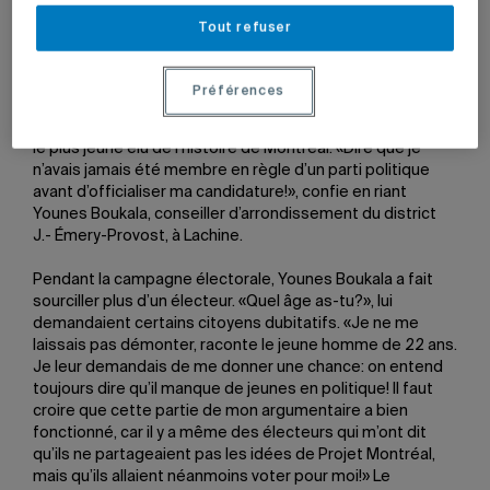
science politique et conseiller d’arrondissement à
Tout refuser
Lachine.
Photo: Patrick Sicotte
Préférences
Il y a un an, les Montréalais ont élu Valérie Plante à la tête
de leur ville, et, dans le sillage de la flamboyante mairesse,
le plus jeune élu de l’histoire de Montréal. «Dire que je
n’avais jamais été membre en règle d’un parti politique
avant d’officialiser ma candidature!», confie en riant
Younes Boukala, conseiller d’arrondissement du district
J.- Émery-Provost, à Lachine.
Pendant la campagne électorale, Younes Boukala a fait
sourciller plus d’un électeur. «Quel âge as-tu?», lui
demandaient certains citoyens dubitatifs. «Je ne me
laissais pas démonter, raconte le jeune homme de 22 ans.
Je leur demandais de me donner une chance: on entend
toujours dire qu’il manque de jeunes en politique! Il faut
croire que cette partie de mon argumentaire a bien
fonctionné, car il y a même des électeurs qui m’ont dit
qu’ils ne partageaient pas les idées de Projet Montréal,
mais qu’ils allaient néanmoins voter pour moi!» Le