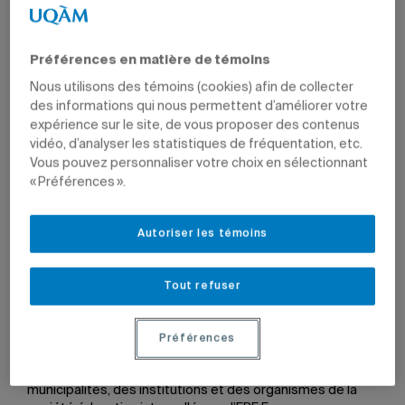
Préférences en matière de témoins
27 juin 2017 à 10 h 06
Mis à jour le 27 juin 2017 à 10 h 06
Nous utilisons des témoins (cookies) afin de collecter
des informations qui nous permettent d’améliorer votre
expérience sur le site, de vous proposer des contenus
vidéo, d’analyser les statistiques de fréquentation, etc.
e
À l’occasion de la 6
édition du Forum francophone
Vous pouvez personnaliser votre choix en sélectionnant
international
Planèt’ERE
, dont le volet national se déroule
« Préférences ».
à l’UQAM du 25 au 29 juin, plus d’une trentaine
d’organismes de la société civile appellent à la
mobilisation et réclament l’adoption par le gouvernement
Autoriser les témoins
du Québec d’une Stratégie québécoise d’éducation
relative à l’environnement et à l’écocitoyenneté (ERE.E).
Tout refuser
La proposition de stratégie vise à promouvoir l’intégration
d’une éducation relative à l’environnement et à
l’écocitoyenneté dans le système éducatif québécois
Préférences
comme dans l’ensemble de notre société. Elle vise une
action concertée de l’ensemble des ministères, des
municipalités, des institutions et des organismes de la