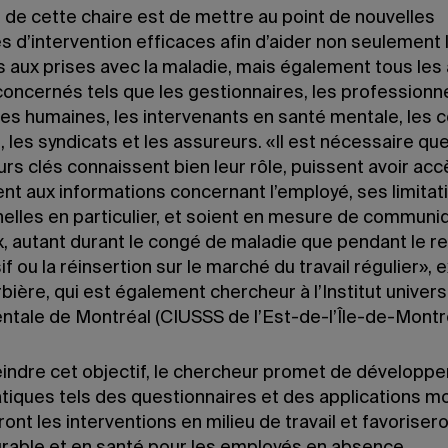
f de cette chaire est de mettre au point de nouvelles
s d’intervention efficaces afin d’aider non seulement 
 aux prises avec la maladie, mais également tous les
concernés tels que les gestionnaires, les professionn
es humaines, les intervenants en santé mentale, les 
l, les syndicats et les assureurs. «Il est nécessaire qu
rs clés connaissent bien leur rôle, puissent avoir acc
nt aux informations concernant l’employé, ses limitat
nelles en particulier, et soient en mesure de communi
x, autant durant le congé de maladie que pendant le r
f ou la réinsertion sur le marché du travail régulier», 
ière, qui est également chercheur à l’Institut univers
ntale de Montréal (CIUSSS de l’Est-de-l’Île-de-Montré
eindre cet objectif, le chercheur promet de développe
atiques tels des questionnaires et des applications mo
ont les interventions en milieu de travail et favoriser