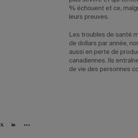
plus sévère et qui tente
% échouent et ce, malgré
leurs preuves.
Les troubles de santé m
de dollars par année, n
aussi en perte de produc
canadiennes. Ils entraîne
de vie des personnes c