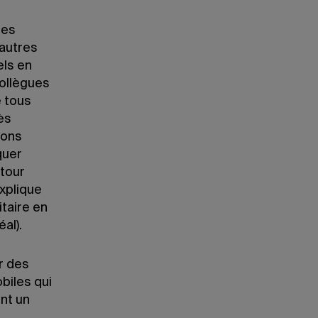
les
 autres
els en
collègues
e tous
ès
ions
quer
etour
explique
itaire en
al).
r des
biles qui
ont un