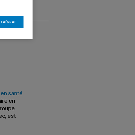
 refuser
 en santé
aire en
Groupe
ec, est