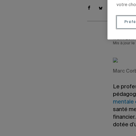
votre cho
Préfé
11 avril 2017
Mis à jour le
Marc Cor
Le profe
pédagogie
mentale e
santé me
financie
dotée d’u