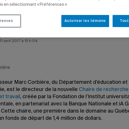
ix en sélectionnant « Préférences ».
rences
Autoriser les témoins
Tout
 à 13 h 04
 11 avril 2017 à 15 h 04
bière
sseur Marc Corbière, du Département d’éducation et
, est le directeur de la nouvelle
Chaire de recherche
t travail
, créée par la Fondation de l’Institut universit
ntale, en partenariat avec la Banque Nationale et iA 
r. Cette chaire, une première dans le domaine au Québ
n fonds de départ de 1,4 million de dollars.