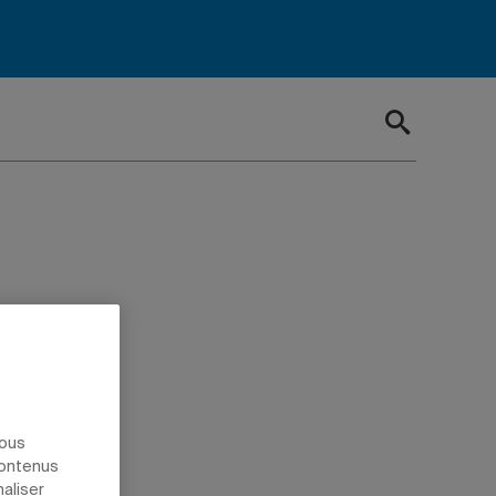
haire de
nous
contenus
naliser