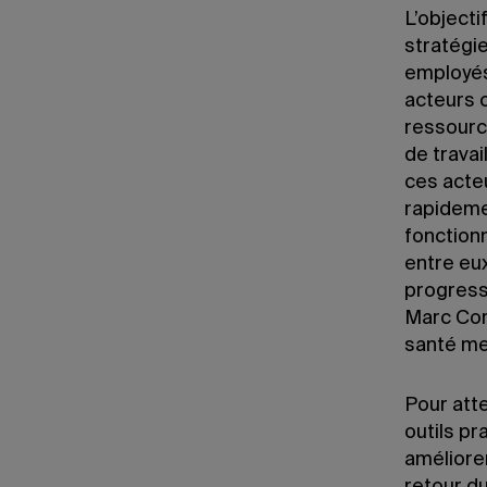
L’objecti
stratégie
employés
acteurs 
ressourc
de travai
ces acteu
rapideme
fonction
entre eu
progressi
Marc Corb
santé me
Pour att
outils pr
améliorer