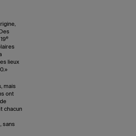
rigine,
 Des
e
 19
laires
a
es lieux
0.»
s, mais
ns ont
 de
it chacun
, sans