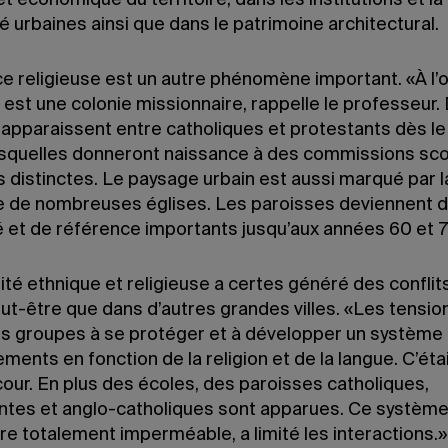
et économique du territoire, dans les institutions et la
té urbaines ainsi que dans le patrimoine architectural.
ce religieuse est un autre phénomène important. «À l’o
est une colonie missionnaire, rappelle le professeur.
 apparaissent entre catholiques et protestants dès le
lesquelles donneront naissance à des commissions sco
 distinctes. Le paysage urbain est aussi marqué par l
 de nombreuses églises. Les paroisses deviennent d
é et de référence importants jusqu’aux années 60 et 7
ité ethnique et religieuse a certes généré des conflit
ut-être que dans d’autres grandes villes. «Les tensio
s groupes à se protéger et à développer un système
ments en fonction de la religion et de la langue. C’éta
our. En plus des écoles, des paroisses catholiques,
ntes et anglo-catholiques sont apparues. Ce système
re totalement imperméable, a limité les interactions.»