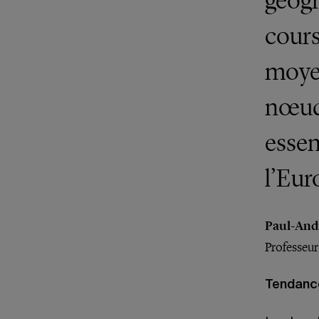
géogr
cours
moyen
nœud
essen
l’Eur
Paul-And
Professeur
Tendanc