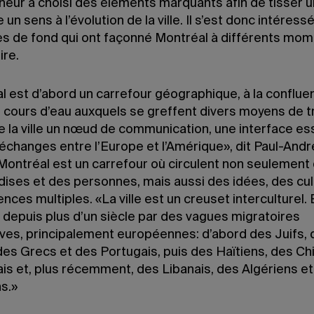
heur a choisi des éléments marquants afin de tisser u
 un sens à l’évolution de la ville. Il s’est donc intéress
s de fond qui ont façonné Montréal à différents mo
ire.
l est d’abord un carrefour géographique, à la conflue
s cours d’eau auxquels se greffent divers moyens de t
e la ville un nœud de communication, une interface es
échanges entre l’Europe et l’Amérique», dit Paul-Andr
 Montréal est un carrefour où circulent non seulement
ises et des personnes, mais aussi des idées, des cul
ences multiples. «La ville est un creuset interculturel. 
depuis plus d’un siècle par des vagues migratoires
ves, principalement européennes: d’abord des Juifs, 
 des Grecs et des Portugais, puis des Haïtiens, des Ch
ais et, plus récemment, des Libanais, des Algériens e
s.»