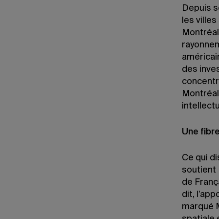
Depuis s
les ville
Montréal 
rayonnem
américain
des inves
concentre
Montréal 
intellec
Une fibr
Ce qui di
soutient 
de Franç
dit, l’a
marqué M