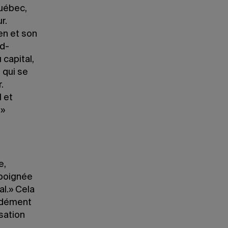
Québec,
r.
en et son
rd-
 capital,
 qui se
.
l et
.»
e,
 poignée
al.» Cela
ondément
sation