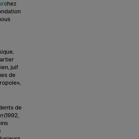
al
chez
ondation
nous
sique,
artier
en, juif
ues de
ropole»,
dents de
on
(1992,
oins
e