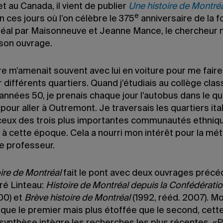
 au Canada, il vient de publier
Une histoire de Montré
e
n ces jours où l’on célèbre le 375
anniversaire de la f
éal par Maisonneuve et Jeanne Mance, le chercheur 
 son ouvrage.
e m’amenait souvent avec lui en voiture pour me faire
 différents quartiers. Quand j’étudiais au collège clas
années 50, je prenais chaque jour l’autobus dans le qu
pour aller à Outremont. Je traversais les quartiers itali
 ceux des trois plus importantes communautés ethniq
à cette époque. Cela a nourri mon intérêt pour la mét
le professeur.
ire de Montréal
fait le pont avec deux ouvrages précé
ré Linteau:
Histoire de Montréal depuis la Confédérati
00) et
Brève histoire de Montréal
(1992, rééd. 2007). M
 que le premier mais plus étoffée que le second, cett