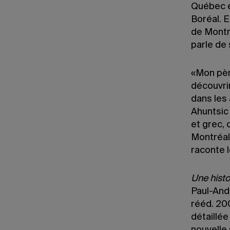
Québec et
Boréal. E
de Montr
parle de
«Mon pèr
découvrir
dans les 
Ahuntsic 
et grec,
Montréal 
raconte 
Une histo
Paul-And
rééd. 20
détaillée