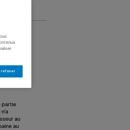
nous
contenus
naliser
 refuser
possible
 partie
 n’a
esseur au
baine au