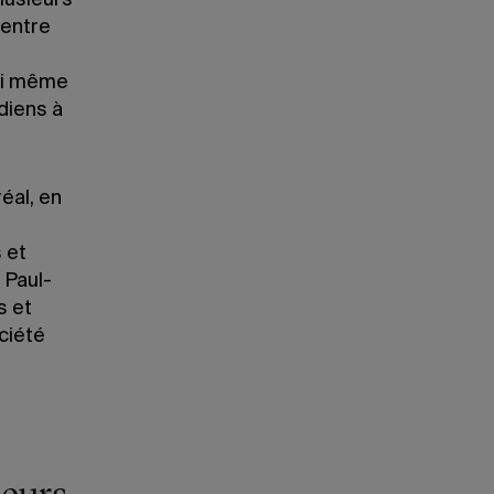
lusieurs
 entre
’ai même
diens à
éal, en
 et
 Paul-
s et
ciété