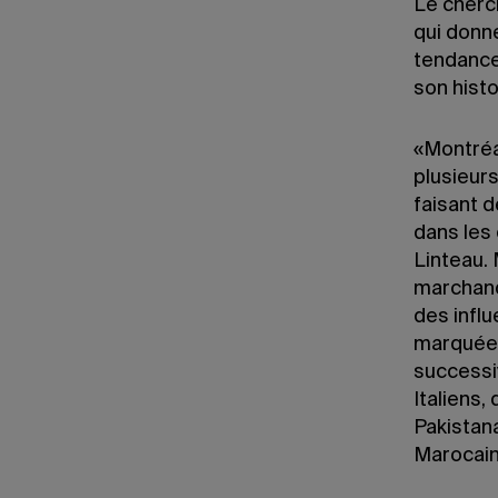
Le cherc
qui donne
tendance
son histo
«Montréa
plusieur
faisant d
dans les 
Linteau.
marchand
des influ
marquée 
successi
Italiens,
Pakistan
Marocain