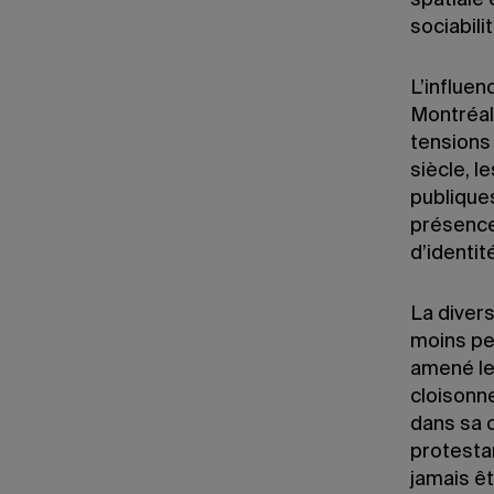
spatiale 
sociabili
L’influen
Montréal 
tensions
siècle, 
publiques
présence
d’identit
La divers
moins pe
amené le
cloisonne
dans sa c
protesta
jamais êt