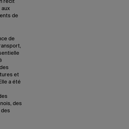
n récit
é aux
ments de
nce de
ransport,
sentielle
é
 des
tures et
Elle a été
des
inois, des
t des