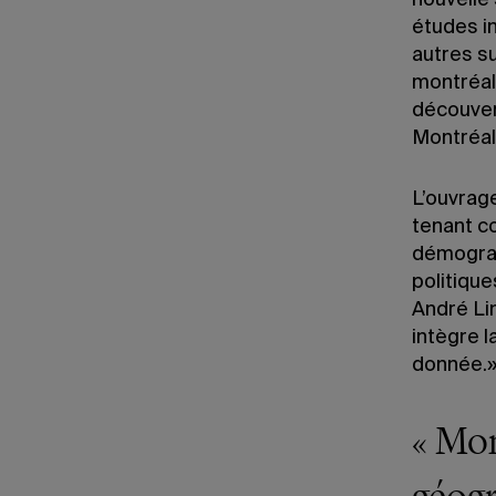
nouvelle 
études i
autres su
montréala
découver
Montréal
L’ouvrage
tenant c
démograp
politiqu
André Li
intègre 
donnée.
« Mon