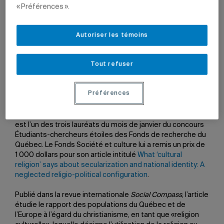
« Préférences ».
Autoriser les témoins
17 janvier 2017 à 15 h 01
Mis à jour le 7 juin 2022 à 10 h 23
Tout refuser
Jean-François Laniel.
Préférences
Étudiant au doctorat en sociologie, Jean-François Laniel
est l’un des trois lauréats du mois de janvier du concours
Étudiants-chercheurs étoiles des Fonds de recherche du
Québec. Le Fonds Société et culture lui a remis un prix de
1 000 dollars pour son article intitulé
What ‘cultural
religion’ says about secularization and national identity: A
neglected religio-political configuration
.
Publié dans la revue internationale
Social Compass
, l’article
étudie le rapport des populations du Québec et de
l’Europe à l’égard du christianisme, en tant que «religion