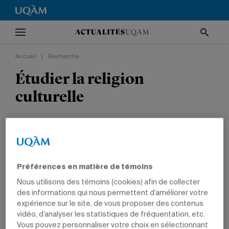
Accueil
|
Recherche
Étudier la religion
culturelle
Le doctorant Jean-François Laniel figure parmi
les lauréats du concours Étudiants-chercheurs
étoiles.
Préférences en matière de témoins
RECHERCHE
TÊTES D'AFFICHE
PRIX ET DISTINCTIONS
Nous utilisons des témoins (cookies) afin de collecter
SCIENCES HUMAINES
ÉTUDIANTS
des informations qui nous permettent d’améliorer votre
expérience sur le site, de vous proposer des contenus
vidéo, d’analyser les statistiques de fréquentation, etc.
Vous pouvez personnaliser votre choix en sélectionnant