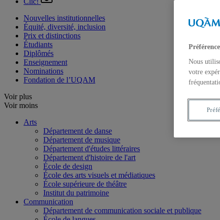
Clic!
Nouvelles institutionnelles
Équité, diversité, inclusion
Prix et distinctions
Étudiants
Préférence
Diplômés
Enseignement
Nous utilis
Nominations
votre expér
Fondation de l’UQAM
fréquentati
Voir plus
Voir moins
Préf
Arts
Département de danse
Département de musique
Département d'études littéraires
Département d'histoire de l'art
École de design
École des arts visuels et médiatiques
École supérieure de théâtre
Institut du patrimoine
Communication
Département de communication sociale et publique
École de langues