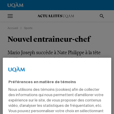
Accueil
|
Sports
Nouvel entraîneur-chef
Mario Joseph succède à Nate Philippe à la tête
de l’équipe masculine de basketball des Citadins.
SPORTS
ÉTUDIANTS
Préférences en matière de témoins
Nous utilisons des témoins (cookies) afin de collecter
des informations qui nous permettent d’améliorer votre
expérience sur le site, de vous proposer des contenus
vidéo, d’analyser les statistiques de fréquentation, etc.
Vous pouvez personnaliser votre choix en sélectionnant
Par
Jean-François Ducharme