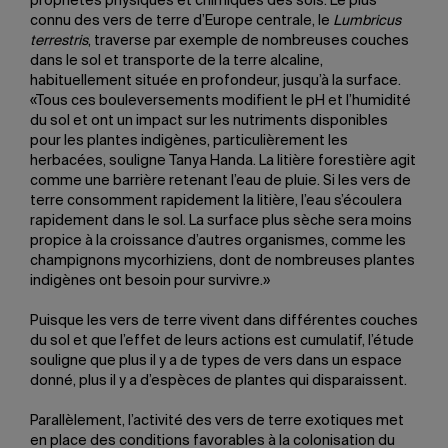
propriétés physiques et chimiques des sols. Le plus
connu des vers de terre d’Europe centrale, le
Lumbricus
terrestris
, traverse par exemple de nombreuses couches
dans le sol et transporte de la terre alcaline,
habituellement située en profondeur, jusqu’à la surface.
«Tous ces bouleversements modifient le pH et l’humidité
du sol et ont un impact sur les nutriments disponibles
pour les plantes indigènes, particulièrement les
herbacées, souligne Tanya Handa. La litière forestière agit
comme une barrière retenant l’eau de pluie. Si les vers de
terre consomment rapidement la litière, l’eau s’écoulera
rapidement dans le sol. La surface plus sèche sera moins
propice à la croissance d’autres organismes, comme les
champignons mycorhiziens, dont de nombreuses plantes
indigènes ont besoin pour survivre.»
Puisque les vers de terre vivent dans différentes couches
du sol et que l’effet de leurs actions est cumulatif, l’étude
souligne que plus il y a de types de vers dans un espace
donné, plus il y a d’espèces de plantes qui disparaissent.
Parallèlement, l’activité des vers de terre exotiques met
en place des conditions favorables à la colonisation du