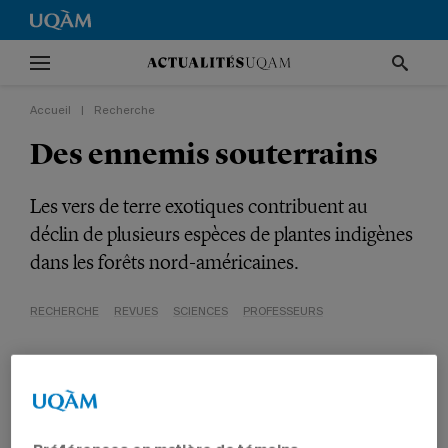
Accueil
|
Recherche
Des ennemis souterrains
Les vers de terre exotiques contribuent au
déclin de plusieurs espèces de plantes indigènes
dans les forêts nord-américaines.
RECHERCHE
REVUES
SCIENCES
PROFESSEURS