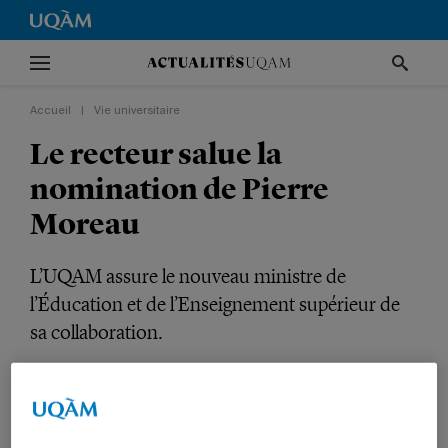
Accueil
|
Vie universitaire
Le recteur salue la
nomination de Pierre
Moreau
L’UQAM assure le nouveau ministre de
l’Éducation et de l’Enseignement supérieur de
sa collaboration.
VIE UNIVERSITAIRE
NOUVELLES INSTITUTIONNELLES
DIRECTION