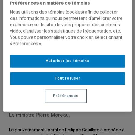
Préférences en matière de témoins
Nous utilisons des témoins (cookies) afin de collecter
des informations qui nous permettent d’améliorer votre
expérience sur le site, de vous proposer des contenus
28 janvier 2016 à 14 h 01
Mis à jour le 29 janvier 2016 à 14 h 01
vidéo, d’analyser les statistiques de fréquentation, etc.
Vous pouvez personnaliser votre choix en sélectionnant
« Préférences ».
Autoriser les témoins
Tout refuser
Préférences
Le ministre Pierre Moreau.
Le gouvernement libéral de Philippe Couillard a procédé à