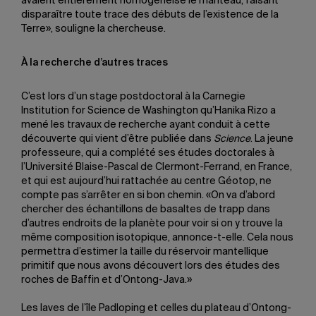
avaient entièrement homogénéisé le manteau, faisant
disparaître toute trace des débuts de l’existence de la
Terre», souligne la chercheuse.
À la recherche d’autres traces
C’est lors d’un stage postdoctoral à la Carnegie
Institution for Science de Washington qu’Hanika Rizo a
mené les travaux de recherche ayant conduit à cette
découverte qui vient d’être publiée dans
Science
. La jeune
professeure, qui a complété ses études doctorales à
l’Université Blaise-Pascal de Clermont-Ferrand, en France,
et qui est aujourd’hui rattachée au centre Géotop, ne
compte pas s’arrêter en si bon chemin. «On va d’abord
chercher des échantillons de basaltes de trapp dans
d’autres endroits de la planète pour voir si on y trouve la
même composition isotopique, annonce-t-elle. Cela nous
permettra d’estimer la taille du réservoir mantellique
primitif que nous avons découvert lors des études des
roches de Baffin et d’Ontong-Java.»
Les laves de l’île Padloping et celles du plateau d’Ontong-