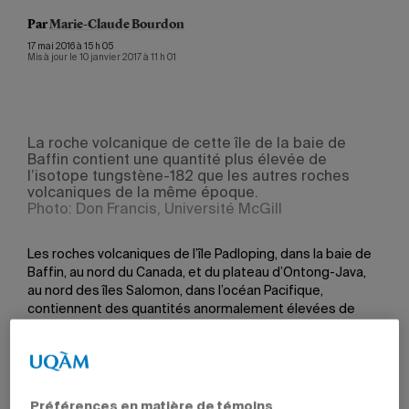
Par
Marie-Claude Bourdon
17 mai 2016 à 15 h 05
Mis à jour le 10 janvier 2017 à 11 h 01
La roche volcanique de cette île de la baie de
Baffin contient une quantité plus élevée de
l’isotope tungstène-182 que les autres roches
volcaniques de la même époque.
Photo: Don Francis, Université McGill
Les roches volcaniques de l’île Padloping, dans la baie de
Baffin, au nord du Canada, et du plateau d’Ontong-Java,
au nord des îles Salomon, dans l’océan Pacifique,
contiennent des quantités anormalement élevées de
tungstène-182, ce qui indique qu’elles proviennent de
parties très anciennes du manteau terrestre. La jeune
professeure d’origine mexicaine Hanika Rizo, du
Département des sciences de la Terre et de
l’atmosphère, a fait cette découverte en collaboration
Préférences en matière de témoins