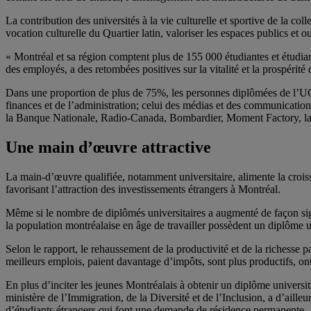
La contribution des universités à la vie culturelle et sportive de la c
vocation culturelle du Quartier latin, valoriser les espaces publics et 
« Montréal et sa région comptent plus de 155 000 étudiantes et étudian
des employés, a des retombées positives sur la vitalité et la prospéri
Dans une proportion de plus de 75%, les personnes diplômées de l’UQA
finances et de l’administration; celui des médias et des communication
la Banque Nationale, Radio-Canada, Bombardier, Moment Factory, la
Une main d’œuvre attractive
La main-d’œuvre qualifiée, notamment universitaire, alimente la croiss
favorisant l’attraction des investissements étrangers à Montréal.
Même si le nombre de diplômés universitaires a augmenté de façon sign
la population montréalaise en âge de travailler possèdent un diplôm
Selon le rapport, le rehaussement de la productivité et de la richesse p
meilleurs emplois, paient davantage d’impôts, sont plus productifs, ont
En plus d’inciter les jeunes Montréalais à obtenir un diplôme universita
ministère de l’Immigration, de la Diversité et de l’Inclusion, a d’aill
d’étudiants étrangers qui font une demande de résidence permanente.