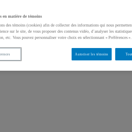
s en matière de témoins
ons des témoins (cookies) afin de collecter des informations qui nous permetten
ience sur le site, de vous proposer des contenus vidéo, d’analyser les statistique
on, etc. Vous pouvez personnaliser votre choix en sélectionnant « Préférences ».
érences
Autoriser les témoins
Tout