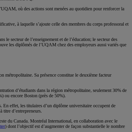
e à l’UQAM, où des actions sont menées au quotidien pour renforcer la
ficative, à laquelle s’ajoute celle des membres du corps professoral et
 le secteur de l’enseignement et de l’éducation; le secteur des
n retrouve les diplômés de l’UQAM chez des employeurs aussi variés que
ion métropolitaine. Sa présence constitue le deuxième facteur
entration d’étudiants dans la région métropolitaine, seulement 30% de
4%) ou encore Boston (près de 50%).
. En effet, les titulaires d’un diplôme universitaire occupent de
à titre d’entrepreneurs.
 reste du Canada. Montréal International, en collaboration avec le
ter
) dont l’objectif est d’augmenter de façon substantielle le nombre