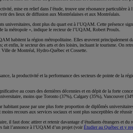
ollectivité, mise en relief dans l’étude, trouve une résonance particulièr
ouvrir des lieux de diffusion aux Montréalaises et aux Montréalais.
ts universitaires, dont plus du quart est à l’UQAM. Cette présence signi
té de la métropole », indique le recteur de l’UQAM, Robert Proulx.
M habitent la région métropolitaine. Elles œuvrent principalement dans
s; et enfin, le secteur des arts et des loisirs, incluant le tourisme. O
 Ville de Montréal, Hydro-Québec et Cossette.
ance, la productivité et la performance des secteurs de pointe de la rég
ificative au cours des dernières décennies et en dépit de la forte conc
e universitaire, moins que Toronto (37%), Calgary (35%), Vancouver (3
ar habitant passe par une plus forte proportion de diplômés universitaires
 moins recours aux services sociaux et sont plus susceptibles de réussir 
ire, il faut donc attirer et retenir davantage d’étudiants étrangers et du
eurs fait l’annonce à l’UQAM d’un projet (voir
Étudier au Québec et y res