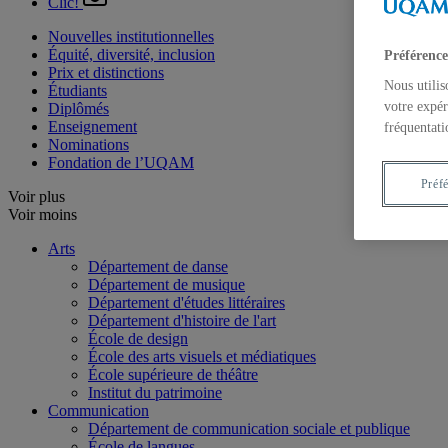
Clic!
Nouvelles institutionnelles
Équité, diversité, inclusion
Préférence
Prix et distinctions
Nous utilis
Étudiants
votre expér
Diplômés
Enseignement
fréquentati
Nominations
Fondation de l’UQAM
Préf
Voir plus
Voir moins
Arts
Département de danse
Département de musique
Département d'études littéraires
Département d'histoire de l'art
École de design
École des arts visuels et médiatiques
École supérieure de théâtre
Institut du patrimoine
Communication
Département de communication sociale et publique
École de langues