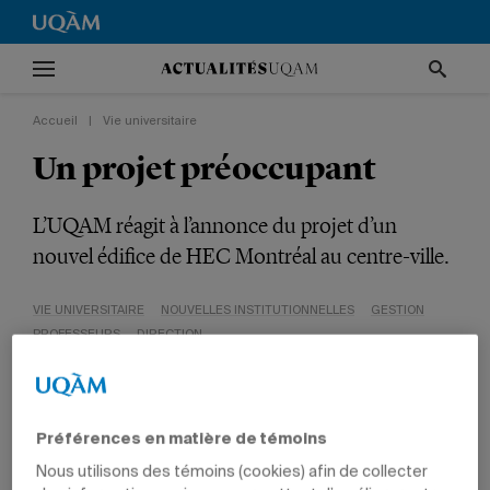
Accueil
|
Vie universitaire
Un projet préoccupant
L’UQAM réagit à l’annonce du projet d’un
nouvel édifice de HEC Montréal au centre-ville.
VIE UNIVERSITAIRE
NOUVELLES INSTITUTIONNELLES
GESTION
PROFESSEURS
DIRECTION
Préférences en matière de témoins
Nous utilisons des témoins (cookies) afin de collecter