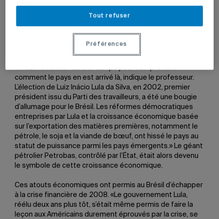
ramifications sont profondes», commente Julian Durazo
Tout refuser
Herrmann, professeur au Département de science
politique. Le 11 mai dernier, la présidente Dilma Rousseff a
été écartée du pouvoir pour faire face à une procédure
Préférences
de destitution en lien avec un scandale de corruption.
«Il faut remonter dans le temps pour comprendre
comment le pays en est arrivé là, indique le professeur.
L’élection de Luiz Inácio Lula da Silva, en 2002, premier
président issu du Parti des travailleurs, a été une bougie
d’allumage pour le Brésil. Les réformes démocratiques
entreprises par Lula et la croissance économique basée
sur l’exportation des matières premières, notamment le
pétrole, le soja et la viande de bœuf, ont hissé le pays au
statut de puissance parmi les pays émergents.» Le géant
pétrolier Petrobas, contrôlé par l’État, était alors devenu
le symbole de cette croissance économique.
Ces atouts économiques ont permis au Brésil d’échapper
à la crise financière de 2008. «Le gouvernement Lula,
réélu deux ans plus tôt, s’était même permis de faire la
leçon aux Américains durement éprouvés par la crise, se