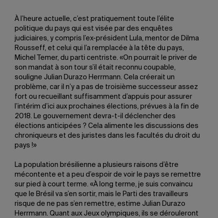
À l’heure actuelle, c’est pratiquement toute l’élite
politique du pays qui est visée par des enquêtes
judiciaires, y compris l’ex-président Lula, mentor de Dilma
Rousseff, et celui qui l’a remplacée à la tête du pays,
Michel Temer, du parti centriste. «On pourrait le priver de
son mandat à son tour s’il était reconnu coupable,
souligne Julian Durazo Herrmann. Cela créerait un
problème, car il n’y a pas de troisième successeur assez
fort ou recueillant suffisamment d’appuis pour assurer
l’intérim d’ici aux prochaines élections, prévues à la fin de
2018. Le gouvernement devra-t-il déclencher des
élections anticipées ? Cela alimente les discussions des
chroniqueurs et des juristes dans les facultés du droit du
pays !»
La population brésilienne a plusieurs raisons d’être
mécontente et a peu d’espoir de voir le pays se remettre
sur pied à court terme. «À long terme, je suis convaincu
que le Brésil va s’en sortir, mais le Parti des travailleurs
risque de ne pas s’en remettre, estime Julian Durazo
Herrmann. Quant aux Jeux olympiques, ils se dérouleront