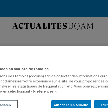
nze aux Mondiaux
nces en matière de témoins
ville réalise la meilleure performance 
isons des témoins (cookies) afin de collecter des informations qui 
t d’améliorer votre expérience sur le site, de vous proposer des 
nnats du monde de cyclisme.
analyser les statistiques de fréquentation, etc. Vous pouvez person
ix en sélectionnant « Préférences ».
rences
Autoriser les témoins
Tout