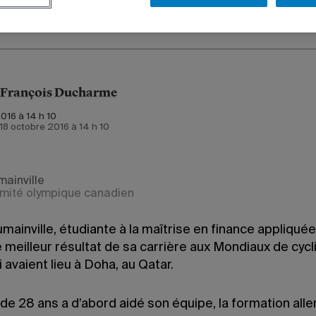
-François Ducharme
016 à 14 h 10
e 18 octobre 2016 à 14 h 10
mainville
mité olympique canadien
mainville, étudiante à la maîtrise en finance appliquée
 meilleur résultat de sa carrière aux Mondiaux de cyc
i avaient lieu à Doha, au Qatar.
 de 28 ans a d’abord aidé son équipe, la formation al