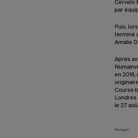
Cervelo 
par équip
Puis, lor
terminé 
Amalie D
Après av
Numainvil
en 2016, 
originair
Course by
Londres l
le 27 aoû
Partager