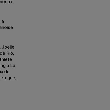
-montre
s a
Danoise
 Joëlle
de Rio,
thlète
ng à La
ix de
retagne,