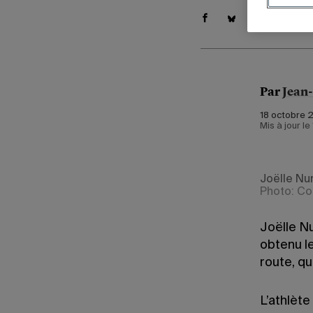
Par
Jean
18 octobre 2
Mis à jour l
Joëlle Nu
Photo: Co
Joëlle Nu
obtenu le
route, qu
L’athlète