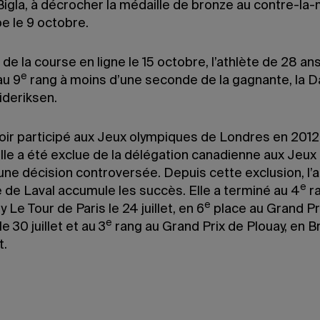
Bigla, à décrocher la médaille de bronze au contre-la
e le 9 octobre.
s de la course en ligne le 15 octobre, l’athlète de 28 an
e
au 9
rang à moins d’une seconde de la gagnante, la 
ideriksen.
oir participé aux Jeux olympiques de Londres en 2012,
le a été exclue de la délégation canadienne aux Jeux 
une décision controversée. Depuis cette exclusion, l’a
e
e de Laval accumule les succès. Elle a terminé au 4
ra
e
 Le Tour de Paris le 24 juillet, en 6
place au Grand Pr
e
e 30 juillet et au 3
rang au Grand Prix de Plouay, en B
t.