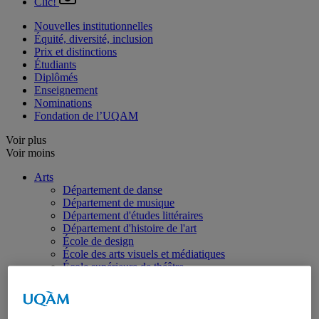
Clic!
Nouvelles institutionnelles
Équité, diversité, inclusion
Prix et distinctions
Étudiants
Diplômés
Enseignement
Nominations
Fondation de l’UQAM
Voir plus
Voir moins
Arts
Département de danse
Département de musique
Département d'études littéraires
Département d'histoire de l'art
École de design
École des arts visuels et médiatiques
École supérieure de théâtre
Institut du patrimoine
Communication
Département de communication sociale et publique
École de langues