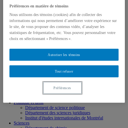
École des médias
Préférences en matière de témoins
Éducation
Nous utilisons des témoins (cookies) afin de collecter des
Département de didactique
Département de didactique des langues
informations qui nous permettent d’améliorer votre expérience sur
Département d'éducation et formation spécialisées
le site, de vous proposer des contenus vidéo, d’analyser les
Département d'éducation et pédagogie
statistiques de fréquentation, etc. Vous pouvez personnaliser votre
Gestion
choix en sélectionnant « Préférences ».
Département de finance
Département de management
Département de marketing
Autoriser les témoins
Département de stratégie, responsabilité sociale et
environnementale
Département des sciences comptables
Département des sciences économiques
Tout refuser
Département d’analytique, opérations et technologies
de l’information
Département d'études urbaines et touristiques
Préférences
Département d'organisation et ressources humaines
École supérieure de mode
Politique et droit
Département de science politique
Département des sciences juridiques
Institut d'études internationales de Montréal
Sciences