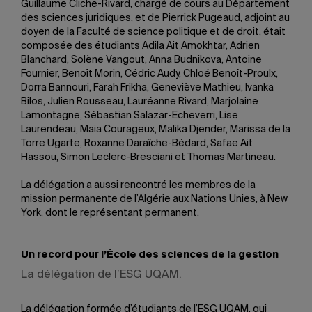
Guillaume Cliche-Rivard, chargé de cours au Département
des sciences juridiques, et de Pierrick Pugeaud, adjoint au
doyen de la Faculté de science politique et de droit, était
composée des étudiants Adila Ait Amokhtar, Adrien
Blanchard, Solène Vangout, Anna Budnikova, Antoine
Fournier, Benoît Morin, Cédric Audy, Chloé Benoît-Proulx,
Dorra Bannouri, Farah Frikha, Geneviève Mathieu, Ivanka
Bilos, Julien Rousseau, Lauréanne Rivard, Marjolaine
Lamontagne, Sébastian Salazar-Echeverri, Lise
Laurendeau, Maia Courageux, Malika Djender, Marissa de la
Torre Ugarte, Roxanne Daraîche-Bédard, Safae Ait
Hassou, Simon Leclerc-Bresciani et Thomas Martineau.
La délégation a aussi rencontré les membres de la
mission permanente de l’Algérie aux Nations Unies, à New
York, dont le représentant permanent.
Un record pour l’École des sciences de la gestion
La délégation de l’ESG UQAM.
La délégation formée d’étudiants de l’ESG UQAM, qui