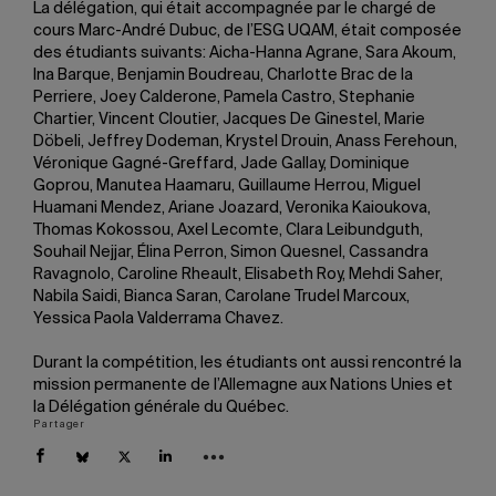
La délégation, qui était accompagnée par le chargé de
cours Marc-André Dubuc, de l’ESG UQAM, était composée
des étudiants suivants: Aicha-Hanna Agrane, Sara Akoum,
Ina Barque, Benjamin Boudreau, Charlotte Brac de la
Perriere, Joey Calderone, Pamela Castro, Stephanie
Chartier, Vincent Cloutier, Jacques De Ginestel, Marie
Döbeli, Jeffrey Dodeman, Krystel Drouin, Anass Ferehoun,
Véronique Gagné-Greffard, Jade Gallay, Dominique
Goprou, Manutea Haamaru, Guillaume Herrou, Miguel
Huamani Mendez, Ariane Joazard, Veronika Kaioukova,
Thomas Kokossou, Axel Lecomte, Clara Leibundguth,
Souhail Nejjar, Élina Perron, Simon Quesnel, Cassandra
Ravagnolo, Caroline Rheault, Elisabeth Roy, Mehdi Saher,
Nabila Saidi, Bianca Saran, Carolane Trudel Marcoux,
Yessica Paola Valderrama Chavez.
Durant la compétition, les étudiants ont aussi rencontré la
mission permanente de l’Allemagne aux Nations Unies et
la Délégation générale du Québec.
Partager