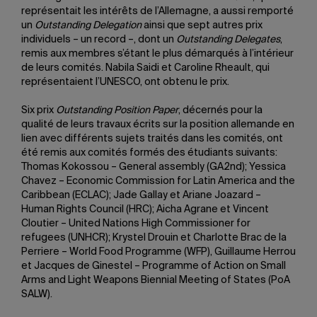
représentait les intérêts de l’Allemagne, a aussi remporté
un
Outstanding Delegation
ainsi que sept autres prix
individuels – un record –, dont un
Outstanding Delegates
,
remis aux membres s’étant le plus démarqués à l’intérieur
de leurs comités. Nabila Saidi et Caroline Rheault, qui
représentaient l’UNESCO, ont obtenu le prix.
Six prix
Outstanding Position Paper
, décernés pour la
qualité de leurs travaux écrits sur la position allemande en
lien avec différents sujets traités dans les comités, ont
été remis aux comités formés des étudiants suivants:
Thomas Kokossou – General assembly (GA2nd); Yessica
Chavez – Economic Commission for Latin America and the
Caribbean (ECLAC); Jade Gallay et Ariane Joazard –
Human Rights Council (HRC); Aicha Agrane et Vincent
Cloutier – United Nations High Commissioner for
refugees (UNHCR); Krystel Drouin et Charlotte Brac de la
Perriere – World Food Programme (WFP), Guillaume Herrou
et Jacques de Ginestel – Programme of Action on Small
Arms and Light Weapons Biennial Meeting of States (PoA
SALW).